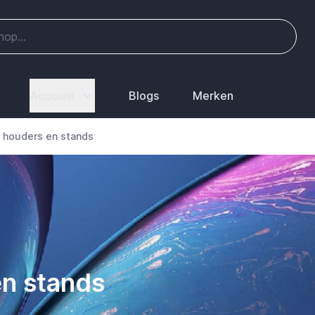
Account
Blogs
Merken
 houders en stands
n stands