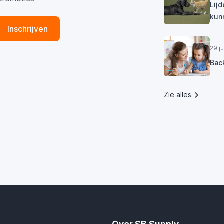
Lij
kun
Inschrijven
29 j
Bac
Zie alles