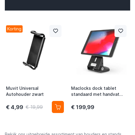
t
Korting
t
t
t
t
t
Muvit Universal
Maclocks dock tablet
Autohouder zwart
standaard met handvat
t
zwart
t
€ 4,99
€ 199,99
€ 19,99
Bekijk ons uitgebreide assortiment van houders en stands