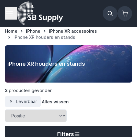
Ga naar de inhoud
Home
iPhone
iPhone XR accessoires
iPhone XR houders en stands
iPhone XR houders en stands
2
producten gevonden
Leverbaar
Alles wissen
t
Filters