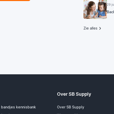
29 j
Bac
Zie alles
Over SB Supply
 bandjes kennisbank
Over SB Supply