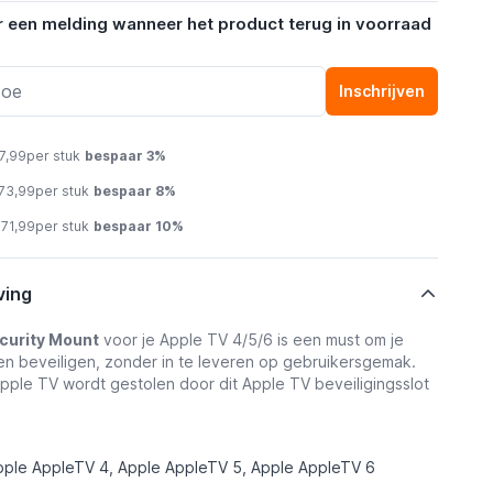
r een melding wanneer het product terug in voorraad
Inschrijven
7,99
per stuk
bespaar
3
%
73,99
per stuk
bespaar
8
%
 71,99
per stuk
bespaar
10
%
ving
curity Mount
voor je Apple TV 4/5/6 is een must om je
n beveiligen, zonder in te leveren op gebruikersgemak.
ple TV wordt gestolen door dit Apple TV beveiligingsslot
pple AppleTV 4, Apple AppleTV 5, Apple AppleTV 6