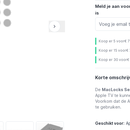
Meld je aan voo
is
Koop er 5 voor
€ 7
Koop er 15 voor
€ 
Koop er 30 voor
€
Korte omschrij
De
MacLocks Se
Apple TV te kunne
Voorkom dat de Ap
te gebruiken.
Geschikt voor:
A