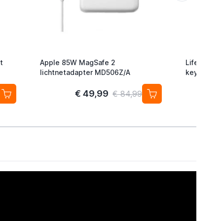
t
Apple 85W MagSafe 2
Lifemate L
lichtnetadapter MD506Z/A
keyfinder/
Android/G
2-pack
€ 49,99
€ 84,99