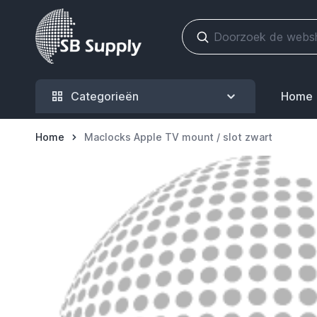
Ga naar de inhoud
Categorieën
Home
Home
Maclocks Apple TV mount / slot zwart