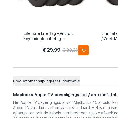
Lifemate Life Tag – Android
Lifemate
keyfinder/locatietag –
/ Zoek Mi
Android/Google Find My Device –
Alternati
4-pack
€ 29,99
€ 39,99
Productomschrijving
Meer informatie
Maclocks Apple TV beveiligingsslot / anti diefstal
Het Apple TV beveiligingsslot van MacLocks / Compulocks i
Apple TV vast kunt zetten via de standaard. Het is een van
apparaat en ook de kabels. Het heeft een slanke afwerking