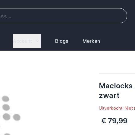
Account
Blogs
Merken
Maclocks 
zwart
Uitverkocht. Niet
€ 79,99