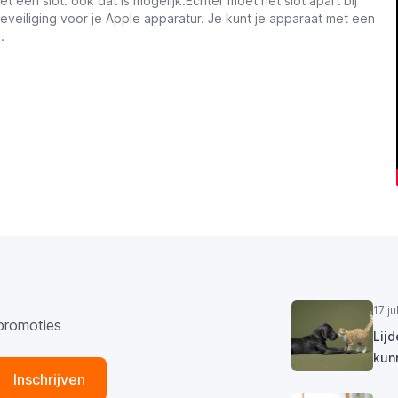
t een slot: ook dat is mogelijk.Echter moet het slot apart bij
veiliging voor je Apple apparatur. Je kunt je apparaat met een
.
17 j
promoties
Lij
kun
Inschrijven