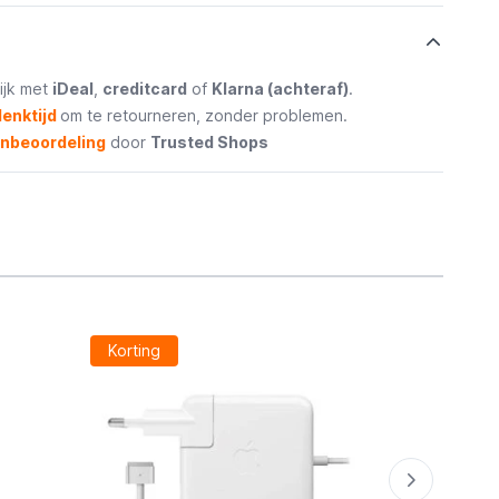
ijk met
iDeal
,
creditcard
of
Klarna (achteraf)
.
enktijd
om te retourneren, zonder problemen.
enbeoordeling
door
Trusted Shops
Korting