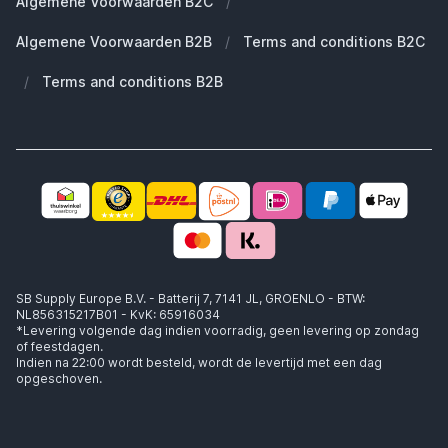
Algemene Voorwaarden B2C
/
Werken bij SB Supply
Welke MagSafe heb ik nodig?
Daarom SB Supply
Algemene Voorwaarden B2B
/
Terms and conditions B2C
Working at SB Supply
Groot en uniek assortiment
400.000+ klanten geleverd
/
Terms and conditions B2B
Niet goed, geld terug
Ook jouw zakelijke specialist!
SB Supply Europe B.V. - Batterij 7, 7141 JL, GROENLO - BTW:
NL856315217B01 - KvK: 65916034
*Levering volgende dag indien voorradig, geen levering op zondag
of feestdagen.
Indien na 22:00 wordt besteld, wordt de levertijd met een dag
opgeschoven.