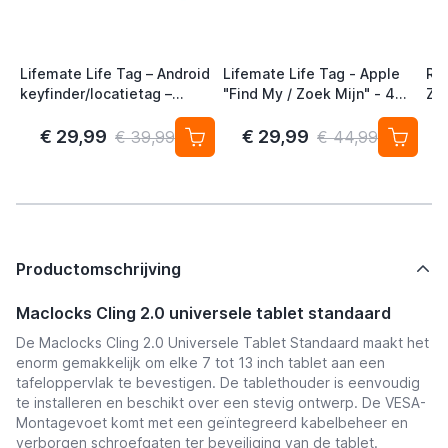
Lifemate Life Tag – Android
Lifemate Life Tag - Apple
Ra
keyfinder/locatietag –
"Find My / Zoek Mijn" - 4
Zw
Android/Google Find My
Pack - AirTag Alternatief
Device – 4-pack
€ 29,99
€ 29,99
€ 39,99
€ 44,99
Productomschrijving
Maclocks Cling 2.0 universele tablet standaard
De Maclocks Cling 2.0 Universele Tablet Standaard maakt het
enorm gemakkelijk om elke 7 tot 13 inch tablet aan een
tafeloppervlak te bevestigen. De tablethouder is eenvoudig
te installeren en beschikt over een stevig ontwerp.
De VESA-
Montagevoet
komt met een geïntegreerd kabelbeheer en
verborgen schroefgaten ter beveiliging van de tablet.