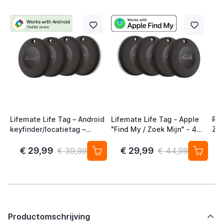
Lifemate Life Tag – Android
Lifemate Life Tag - Apple
Ra
keyfinder/locatietag –
"Find My / Zoek Mijn" - 4
Zw
Android/Google Find My
Pack - AirTag Alternatief
Device – 4-pack
€ 29,99
€ 29,99
€ 39,99
€ 44,99
Productomschrijving