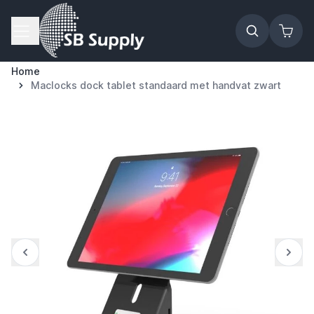
Ga naar de inhoud
Home
Maclocks dock tablet standaard met handvat zwart