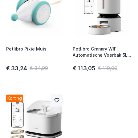
Petlibro Pixie Muis
Petlibro Granary WIFI
Automatische Voerbak 5L
wit
€ 33,24
€ 113,05
€ 34,99
€ 119,00
Korting