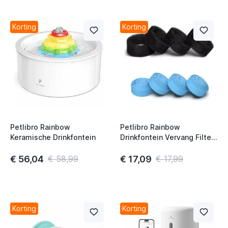
Korting
Korting
t
t
Petlibro Rainbow
Petlibro Rainbow
Keramische Drinkfontein
Drinkfontein Vervang Filter
t
(4 pakjes)
€ 56,04
€ 17,09
€ 58,99
€ 17,99
t
Korting
Korting
t