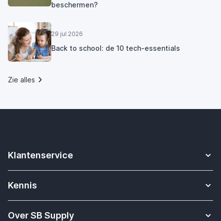
beschermen?
29 jul 2026
Back to school: de 10 tech-essentials
Zie alles
Klantenservice
Contact
Kennis
Betalen
Apple Watch bandjes kennisbank
Verzending & bezorging
Over SB Supply