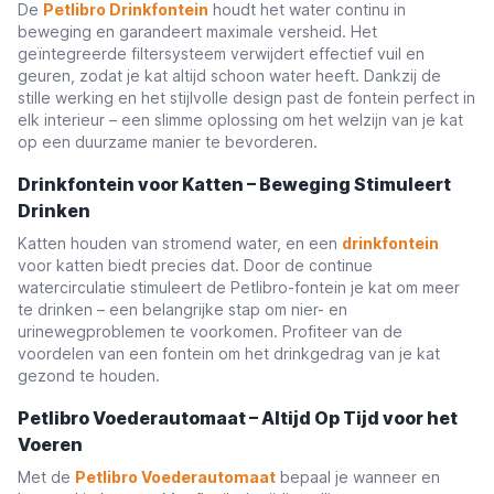
De
Petlibro Drinkfontein
houdt het water continu in
beweging en garandeert maximale versheid. Het
geïntegreerde filtersysteem verwijdert effectief vuil en
geuren, zodat je kat altijd schoon water heeft. Dankzij de
stille werking en het stijlvolle design past de fontein perfect in
elk interieur – een slimme oplossing om het welzijn van je kat
op een duurzame manier te bevorderen.
Drinkfontein voor Katten – Beweging Stimuleert
Drinken
Katten houden van stromend water, en een
drinkfontein
voor katten biedt precies dat. Door de continue
watercirculatie stimuleert de Petlibro-fontein je kat om meer
te drinken – een belangrijke stap om nier- en
urinewegproblemen te voorkomen. Profiteer van de
voordelen van een fontein om het drinkgedrag van je kat
gezond te houden.
Petlibro Voederautomaat – Altijd Op Tijd voor het
Voeren
Met de
Petlibro Voederautomaat
bepaal je wanneer en