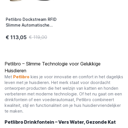
Petlibro Dockstream RFID
Slimme Automatische
Drinkfontein voor Katten
Wit
€ 113,05
€ 119,00
Petlibro – Slimme Technologie voor Gelukkige
Huisdieren
Met
Petlibro
kies je voor innovatie en comfort in het dagelijks
leven met je huisdieren. Het merk staat voor doordacht
ontworpen producten die het welzijn van katten en honden
verbeteren met moderne technologie. Of het nu gaat om een
drinkfontein of een voederautomaat, Petlibro combineert
kwaliteit, stijl en functionaliteit om je huis huisdiervriendelijker
te maken.
Petlibro Drinkfontein – Vers Water, Gezonde Kat