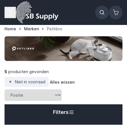
Ga naar de inhoud
Home
Merken
Petlibro
5
producten gevonden
Niet in voorraad
Alles wissen
Filters