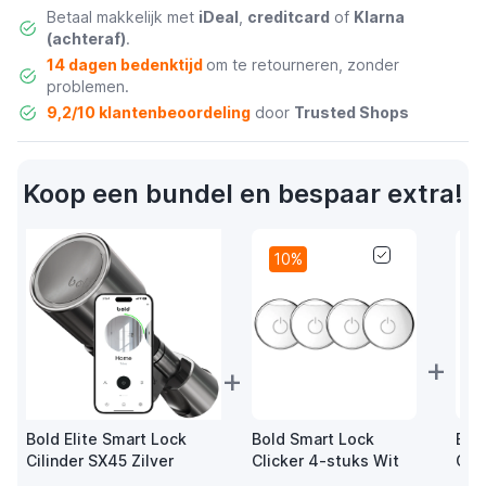
Betaal makkelijk met
iDeal
,
creditcard
of
Klarna
(achteraf)
.
14 dagen bedenktijd
om te retourneren, zonder
problemen.
9,2/10 klantenbeoordeling
door
Trusted Shops
Koop een bundel en bespaar extra!
10%
+
+
Bold Elite Smart Lock
Bold Smart Lock
Bol
Cilinder SX45 Zilver
Clicker 4-stuks Wit
Con