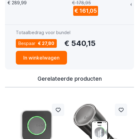
€ 289,99
€ 178,95
€ 9
€ 161,05
Totaalbedrag voor bundel
€ 540,15
Bespaar
€ 27,80
In winkelwagen
Gerelateerde producten