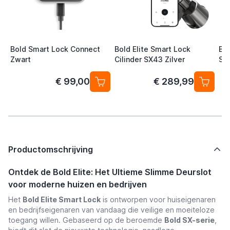
Bold Smart Lock Connect
Bold Elite Smart Lock
Bol
Zwart
Cilinder SX43 Zilver
SX
€ 99,00
€ 289,99
Productomschrijving
Ontdek de Bold Elite: Het Ultieme Slimme Deurslot
voor moderne huizen en bedrijven
Het
Bold Elite Smart Lock
is ontworpen voor huiseigenaren
en bedrijfseigenaren van vandaag die veilige en moeiteloze
toegang willen. Gebaseerd op de beroemde
Bold SX-serie
,