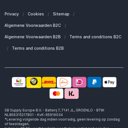
Onze merken
Welke Apple MacBook heb ik?
Veelgestelde vragen
Onze blogs
Welke Apple Watch heb ik?
Zakelijke klanten (B2B)
Privacy
/
Cookies
/
Sitemap
/
Duurzaamheid
Welke Apple AirPods heb ik?
Reserve onderdelen
Algemene Voorwaarden B2C
/
Werken bij SB Supply
Welke MagSafe heb ik nodig?
Daarom SB Supply
Algemene Voorwaarden B2B
/
Terms and conditions B2C
Working at SB Supply
Groot en uniek assortiment
400.000+ klanten geleverd
/
Terms and conditions B2B
Niet goed, geld terug
Ook jouw zakelijke specialist!
SB Supply Europe B.V. - Batterij 7, 7141 JL, GROENLO - BTW:
NL856315217B01 - KvK: 65916034
*Levering volgende dag indien voorradig, geen levering op zondag
of feestdagen.