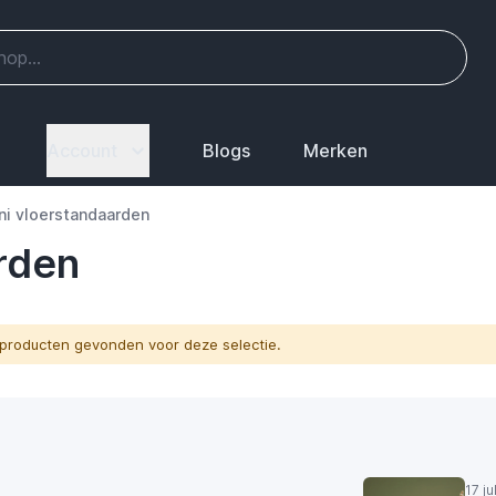
Account
Blogs
Merken
ni vloerstandaarden
rden
producten gevonden voor deze selectie.
17 j