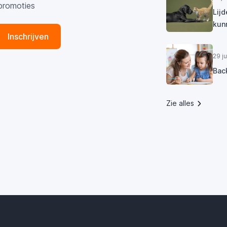
promoties
Lij
kun
Inschrijven
29 j
Bac
Zie alles