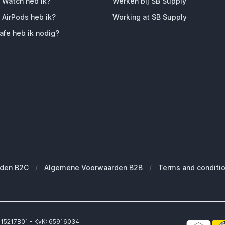
 Watch heb ik?
Werken bij SB Supply
 AirPods heb ik?
Working at SB Supply
fe heb ik nodig?
den B2C
/
Algemene Voorwaarden B2B
/
Terms and conditi
6315217B01 - KvK: 65916034