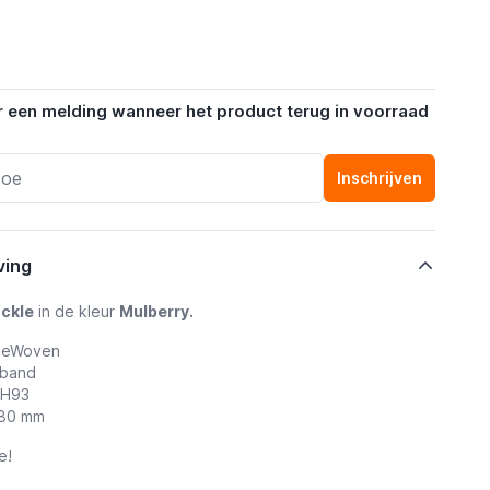
r een melding wanneer het product terug in voorraad
Inschrijven
ving
ckle
in de kleur
Mulberry.
ineWoven
-band
UH93
180 mm
e!