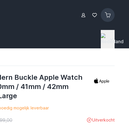
ern Buckle Apple Watch
0mm / 41mm / 42mm
Large
oedig mogelijk leverbaar
99,00
Uitverkocht