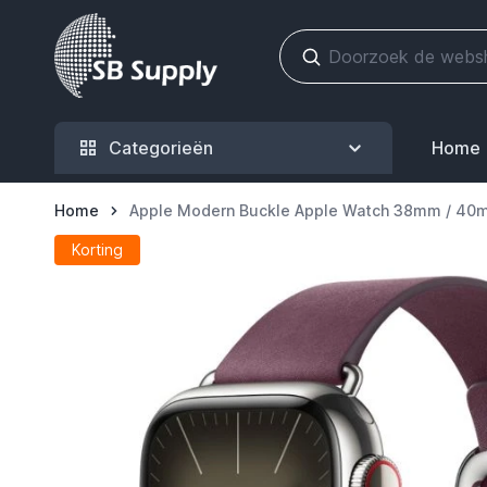
Ga naar de inhoud
Categorieën
Home
Home
Apple Modern Buckle Apple Watch 38mm / 40
Korting