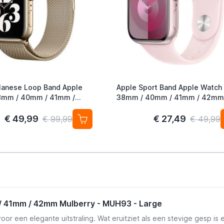
lanese Loop Band Apple
Apple Sport Band Apple Watch
38mm / 40mm / 41mm / 42mm
ld (2nd Gen)
Light Pink S/M
€ 49,99
€ 27,49
€ 99,99
€ 49,99
 41mm / 42mm Mulberry - MUH93 - Large
 een elegante uitstraling. Wat eruitziet als een stevige gesp is e