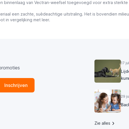
n binnenlaag van Vectran-weefsel toegevoegd voor extra sterkte
eriaal een zachte, suèdeachtige uitstraling. Het is bovendien mi
t in vergelijking met leer.
17 j
promoties
Lij
kun
Inschrijven
29 j
Bac
Zie alles