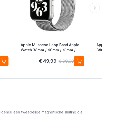
Apple Milanese Loop Band Apple
Apple Nik
Watch 38mm / 40mm / 41mm /
38mm / 4
42mm Silver
Hyper Cri
€ 49,99
€ 99,99
igenlijk een tweedelige magnetische sluiting die