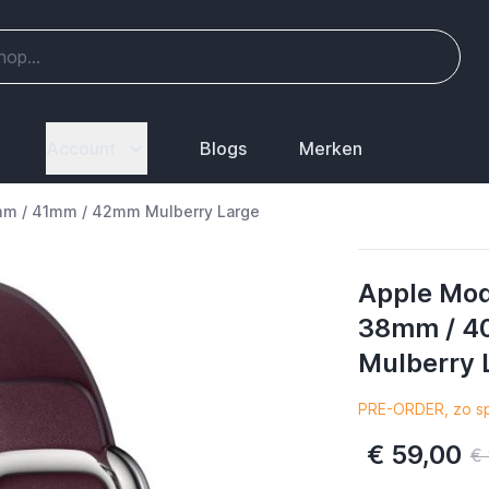
Account
Blogs
Merken
mm / 41mm / 42mm Mulberry Large
Apple Mod
38mm / 4
Mulberry 
PRE-ORDER, zo sp
€ 59,00
€ 