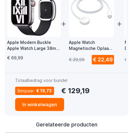
+
+
Apple Modern Buckle
Apple Watch
Mus
Apple Watch Large 38mm
Magnetische Oplaad
Del
/ 40mm / 41mm / 42mm
USB-C Kabel 1m
Wat
€ 69,99
€ 22,49
€ 29,99
€ 1
Ink / Maat L
USB
Totaalbedrag voor bundel
€ 129,19
Bespaar
€ 19,73
In winkelwagen
Gerelateerde producten