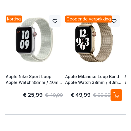
Korting
Geopende verpakking
Apple Nike Sport Loop
Apple Milanese Loop Band
Ap
Apple Watch 38mm / 40mm
Apple Watch 38mm / 40mm
Wa
/ 41mm / 42mm Spruce
/ 41mm / 42mm Gold (2nd
41
Aura
Gen)
S/
€ 25,99
€ 49,99
€ 49,99
€ 99,99