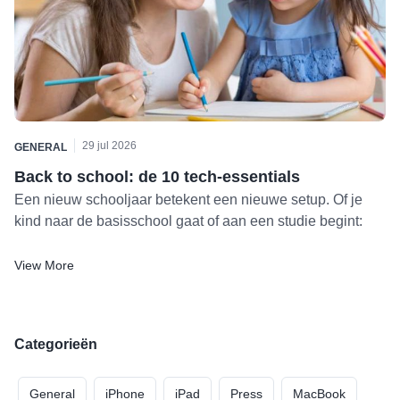
29 jul 2026
GENERAL
Back to school: de 10 tech-essentials
Een nieuw schooljaar betekent een nieuwe setup. Of je
kind naar de basisschool gaat of aan een studie begint:
met de juiste spullen wordt studeren makkelijker,
comfortabeler en een stuk minder stressvol — voor hen en
View More
voor jou.
We hebben de accessoires op een rij gezet die dit jaar
bovenaan de back-to-schoollijstjes staan, gesorteerd per
Categorieën
apparaat zodat je meteen vindt wat je zoekt. Alle
producten vind je bij SB Supply, dus je kunt deze lijst als
General
iPhone
iPad
Press
MacBook