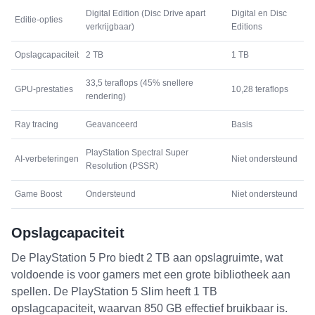
Digital Edition (Disc Drive apart
Digital en Disc
Editie-opties
verkrijgbaar)
Editions
Opslagcapaciteit
2 TB
1 TB
33,5 teraflops (45% snellere
GPU-prestaties
10,28 teraflops
rendering)
Ray tracing
Geavanceerd
Basis
PlayStation Spectral Super
AI-verbeteringen
Niet ondersteund
Resolution (PSSR)
Game Boost
Ondersteund
Niet ondersteund
Opslagcapaciteit
De PlayStation 5 Pro biedt 2 TB aan opslagruimte, wat
voldoende is voor gamers met een grote bibliotheek aan
spellen. De PlayStation 5 Slim heeft 1 TB
opslagcapaciteit, waarvan 850 GB effectief bruikbaar is.