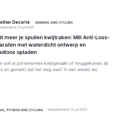
sther Decorte
GENERAL
AND
CYCLING
ubliceerd:
17 jul 2025
t meer je spullen kwijtraken: Mili Anti-Loss-
araten met waterdicht ontwerp en
adloos opladen
e ooit je portemonnee kwijtgeraakt of teruggekomen bij
ets en gemerkt dat het weg was? In een wereld die
durend in beweging is, kan het verliezen van belangrijke
en stress, tijdverlies en financiële problemen veroorzaken.
 wat als je spullen je konden waarschuwen voordat je ze
traakt? Hier komt de
Mili
Anti-Loss-productlijn in beeld –
me, compacte apparaten met een
waterdicht
ontwerp en
dloos opladen
, zodat je spullen bij je blijven.
Gepubliceerd:
31 jul 2024
RAL
,
FITNESS
AND
CYCLING
om het meer dan alleen vervelend is om dingen te