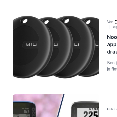
E
Van
Gep
Nooi
app
dra
Ben j
je fi
voort
spull
Maar
kwij
slim
draa
GENE
Waar