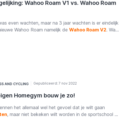
ezen
gelijking: Wahoo Roam V1 vs. Wahoo Roam
imme Anti-Loss-oplossing van Mili
uctoverzicht
MiBell fietsbel
as even wachten, maar na 3 jaar wachten is er eindelijk
MiCard
nieuwe Wahoo Roam namelijk de
Wahoo Roam V2
. Wat
fietshoorn
t de nieuwe Wahoo Roam nou zoveel beter dan zijn
g Duo 1-Pack
ganger
? En wat is het verschil ertussen? Dat lees je hier!
g Duo 4-Pack
l Duo fietsbel
lusie
t nu gaat om een gestolen fiets, een verloren
Gepubliceerd:
7 nov 2022
monnee of verdwenen sleutels – de schade is niet alleen
SS
AND
CYCLING
ioneel:
eigen Homegym bouw je zo!
erlies:
Het zoeken naar verloren spullen kan uren
en.
nnen het allemaal wel het gevoel dat je wilt gaan
nciële schade:
Het vervangen van kaarten,
ten
, maar niet bekeken wilt worden in de sportschool of
iteitsbewijzen en apparaten kan honderden euro’s
de sportschool wilt reizen. Voor dat gevoel is er een
en.