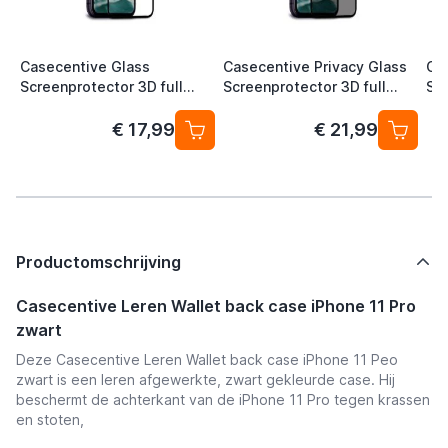
Casecentive Glass
Casecentive Privacy Glass
Ca
Screenprotector 3D full
Screenprotector 3D full
Sc
cover iPhone 11 Pro
cover iPhone 11 Pro
11 
€ 17,99
€ 21,99
Productomschrijving
Casecentive Leren Wallet back case iPhone 11 Pro
zwart
Deze Casecentive Leren Wallet back case iPhone 11 Peo
zwart is een leren afgewerkte, zwart gekleurde case. Hij
beschermt de achterkant van de iPhone 11 Pro tegen krassen
en stoten,