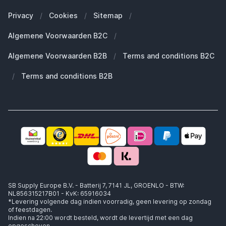
Onze blogs
Welke Apple Watch heb ik?
Zakelijke klanten (B2B)
Privacy
/
Cookies
/
Sitemap
/
Duurzaamheid
Welke Apple AirPods heb ik?
Reserve onderdelen
Algemene Voorwaarden B2C
/
Werken bij SB Supply
Welke MagSafe heb ik nodig?
Daarom SB Supply
Algemene Voorwaarden B2B
/
Terms and conditions B2C
Working at SB Supply
Groot en uniek assortiment
400.000+ klanten geleverd
/
Terms and conditions B2B
Niet goed, geld terug
Ook jouw zakelijke specialist!
SB Supply Europe B.V. - Batterij 7, 7141 JL, GROENLO - BTW:
NL856315217B01 - KvK: 65916034
*Levering volgende dag indien voorradig, geen levering op zondag
of feestdagen.
Indien na 22:00 wordt besteld, wordt de levertijd met een dag
opgeschoven.