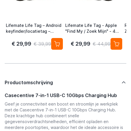
Lifemate Life Tag – Android
Lifemate Life Tag - Apple
Ra
keyfinder/locatietag –
"Find My / Zoek Mijn" - 4
Zw
Android/Google Find My
Pack - AirTag Alternatief
Device – 4-pack
€ 29,99
€ 29,99
€ 39,99
€ 44,99
Productomschrijving
Casecentive 7-in-1 USB-C 10Gbps Charging Hub
Geef je connectiviteit een boost en stroomlijn je werkplek
met de Casecentive 7-in-1 USB-C 10Gbps Charging Hub.
Deze krachtige hub combineert snelle
gegevensoverdrachtsnelheden, efficiënt opladen en
meerdere poortopties, waardoor het de ideale accessoire is