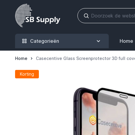
Ga naar de inhoud
Categorieën
Home
Home
Casecentive Glass Screenprotector 3D full cove
Korting