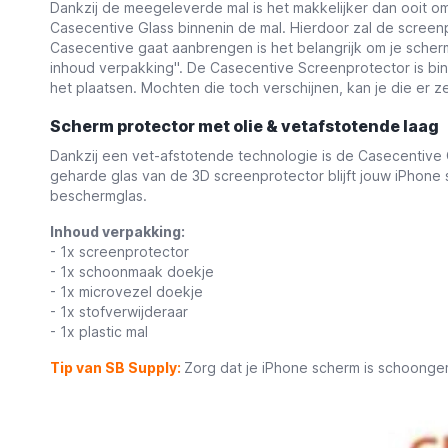
Dankzij de meegeleverde mal is het makkelijker dan ooit o
Casecentive Glass binnenin de mal. Hierdoor zal de screen
Casecentive gaat aanbrengen is het belangrijk om je scher
inhoud verpakking''. De Casecentive Screenprotector is bi
het plaatsen. Mochten die toch verschijnen, kan je die er zel
Scherm protector met olie & vetafstotende laag
Dankzij een vet-afstotende technologie is de Casecentive 
geharde glas van de 3D screenprotector blijft jouw iPhone s
beschermglas.
Inhoud verpakking:
- 1x screenprotector
- 1x schoonmaak doekje
- 1x microvezel doekje
- 1x stofverwijderaar
- 1x plastic mal
Tip van SB Supply:
Zorg dat je iPhone scherm is schoongem