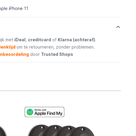
pple iPhone 11
ijk met
iDeal
,
creditcard
of
Klarna (achteraf)
.
enktijd
om te retourneren, zonder problemen.
enbeoordeling
door
Trusted Shops