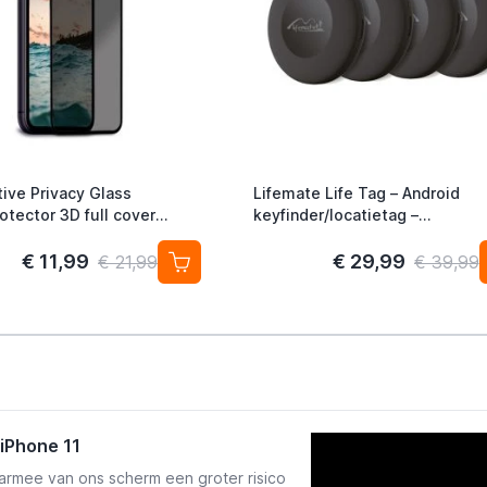
ive Privacy Glass
Lifemate Life Tag – Android
otector 3D full cover
keyfinder/locatietag –
1
Android/Google Find My Devic
4-pack
€ 11,99
€ 29,99
€ 21,99
€ 39,99
iPhone 11
rmee van ons scherm een groter risico