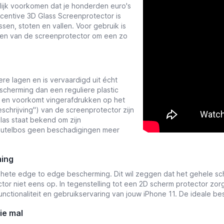
urlijk voorkomen dat je honderden euro's
entive 3D Glass Screenprotector is
sen, stoten en vallen. Voor gebruik is
gen van de screenprotector om een zo
e lagen en is vervaardigd uit écht
scherming dan een reguliere plastic
ij en voorkomt vingerafdrukken op het
schrijving
'') van de screenprotector zijn
glas staat bekend om zijn
leutelbos geen beschadigingen meer
ming
te edge to edge bescherming. Dit wil zeggen dat het gehele sche
tor niet eens op. In tegenstelling tot een 2D scherm protector zo
unctionaliteit en gebruikservaring van jouw iPhone 11.
De ideale bes
ie mal