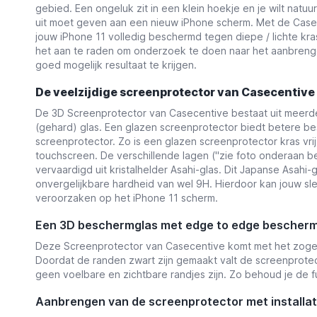
gebied. Een ongeluk zit in een klein hoekje en je wilt natu
uit moet geven aan een nieuw iPhone scherm. Met de Casec
jouw iPhone 11 volledig beschermd tegen diepe / lichte kras
het aan te raden om onderzoek te doen naar het aanbren
goed mogelijk resultaat te krijgen.
De veelzijdige screenprotector van
Casecentive
De 3D Screenprotector van Casecentive bestaat uit meerder
(gehard) glas. Een glazen screenprotector biedt betere be
screenprotector. Zo is een glazen screenprotector kras vr
touchscreen. De verschillende lagen (''
zie foto onderaan be
vervaardigd uit kristalhelder Asahi-glas. Dit Japanse Asahi-
onvergelijkbare hardheid van wel 9H. Hierdoor kan jouw s
veroorzaken op het iPhone 11 scherm.
Een 3D beschermglas met edge to edge bescher
Deze Screenprotector van Casecentive komt met het zogehe
Doordat de randen zwart zijn gemaakt valt de screenprotec
geen
voelbare en zichtbare randjes zijn. Zo behoud je de f
Aanbrengen van de screenprotector met installat