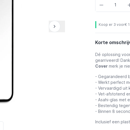
Aantal
Koop er 3 voor
€ 
Korte omschrij
Dé oplossing voor
gearriveerd! Dan
Cover
merk je nie
- Gegarandeerd b
- Werkt perfect m
- Vervaardigd uit 
-
Vet-afstotend
en
- Asahi-glas met 
- Bestendig tege
- Binnen 8 second
Inclusief een plas