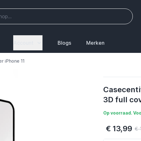
Account
Blogs
Merken
r iPhone 11
Casecenti
3D full co
Op voorraad. Voo
€ 13,99
€ 