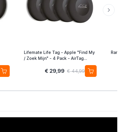
Lifemate Life Tag - Apple "Find My
Ranqer Ap
/ Zoek Mijn" - 4 Pack - AirTag
e –
Alternatief
€ 29,99
€ 44,99