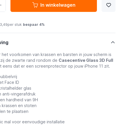
In winkelwagen
13,49
per stuk
bespaar
4
%
ving
 het voorkomen van krassen en barsten in jouw scherm is
kzij de zwarte rand rondom de
Casecentive Glass 3D Full
t eens dat er een screenprotector op jouw iPhone 11 zit.
ubbelvrij
et Face ID
kristalhelder glas
 anti-vingerafdruk
een hardheid van 9H
n krassen en stoten
en te plaatsen
tic mal voor eenvoudige installatie