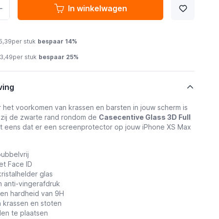
In winkelwagen
5,39
per stuk
bespaar
14
%
13,49
per stuk
bespaar
25
%
ving
 het voorkomen van krassen en barsten in jouw scherm is
kzij de zwarte rand rondom de
Casecentive Glass 3D Full
et eens dat er een screenprotector op jouw iPhone XS Max
ubbelvrij
et Face ID
kristalhelder glas
 anti-vingerafdruk
een hardheid van 9H
n krassen en stoten
en te plaatsen