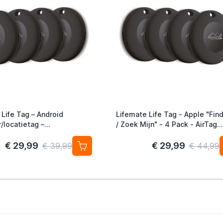
 Life Tag – Android
Lifemate Life Tag - Apple "Fin
/locatietag –
/ Zoek Mijn" - 4 Pack - AirTag
Google Find My Device –
Alternatief
€ 29,99
€ 29,99
€ 39,99
€ 44,99