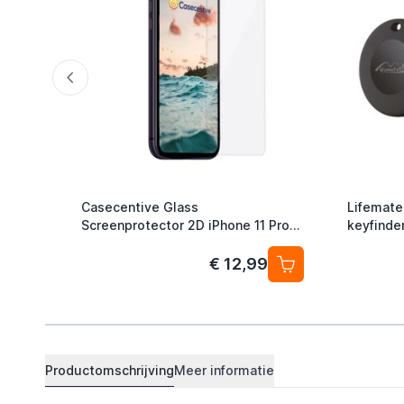
Casecentive Glass
Lifemate
Screenprotector 2D iPhone 11 Pro
keyfinder
Max / XS Max
Android/
4-pack
€ 12,99
Productomschrijving
Meer informatie