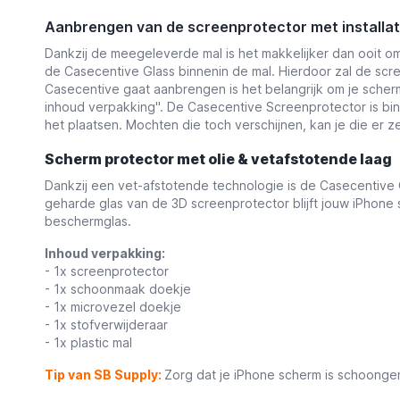
Aanbrengen van de screenprotector met installat
Dankzij de meegeleverde mal is het makkelijker dan ooit o
de Casecentive Glass binnenin de mal. Hierdoor zal de scr
Casecentive gaat aanbrengen is het belangrijk om je scher
inhoud verpakking''. De Casecentive Screenprotector is bi
het plaatsen. Mochten die toch verschijnen, kan je die er zel
Scherm protector met olie & vetafstotende laag
Dankzij een vet-afstotende technologie is de Casecentive 
geharde glas van de 3D screenprotector blijft jouw iPhone s
beschermglas.
Inhoud verpakking:
- 1x screenprotector
- 1x schoonmaak doekje
- 1x microvezel doekje
- 1x stofverwijderaar
- 1x plastic mal
Tip van SB Supply:
Zorg dat je iPhone scherm is schoongem