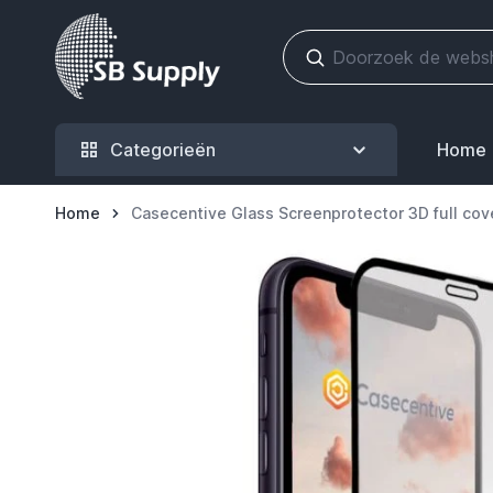
Ga naar de inhoud
Categorieën
Home
Home
Casecentive Glass Screenprotector 3D full cov