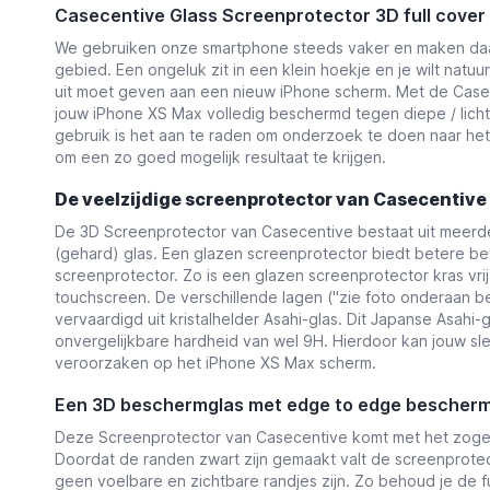
Casecentive Glass Screenprotector 3D full cover
We gebruiken onze smartphone steeds vaker en maken daa
gebied. Een ongeluk zit in een klein hoekje en je wilt natu
uit moet geven aan een nieuw iPhone scherm. Met de Casec
jouw iPhone
XS Max
volledig beschermd tegen diepe / licht
gebruik is het aan te raden om onderzoek te doen naar he
om een zo goed mogelijk resultaat te krijgen.
De veelzijdige screenprotector van
Casecentive
De 3D Screenprotector van Casecentive bestaat uit meerder
(gehard) glas. Een glazen screenprotector biedt betere be
screenprotector. Zo is een glazen screenprotector kras vr
touchscreen. De verschillende lagen (''
zie foto onderaan be
vervaardigd uit kristalhelder Asahi-glas. Dit Japanse Asahi-
onvergelijkbare hardheid van wel 9H. Hierdoor kan jouw s
veroorzaken op het iPhone XS Max scherm.
Een 3D beschermglas met edge to edge bescher
Deze Screenprotector van Casecentive komt met het zogehe
Doordat de randen zwart zijn gemaakt valt de screenprotec
geen
voelbare en zichtbare randjes zijn. Zo behoud je de 