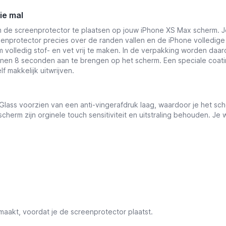
ie mal
m de screenprotector te plaatsen op jouw iPhone XS Max scherm. J
eenprotector precies over de randen vallen en de iPhone volledig
m volledig stof- en vet vrij te maken. In de verpakking worden da
nnen 8 seconden aan te brengen op het scherm. Een speciale coatin
f makkelijk uitwrijven.
Glass voorzien van een anti-vingerafdruk laag, waardoor je het sc
cherm zijn orginele touch sensitiviteit en uitstraling behouden. Je
aakt, voordat je de screenprotector plaatst.