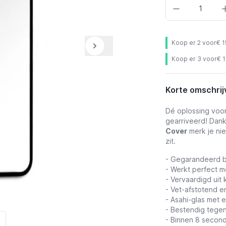
Aantal
Koop er 2 voor
€ 1
Koop er 3 voor
€ 
Korte omschrij
Dé oplossing voor
gearriveerd! Dan
Cover
merk je ni
zit.
- Gegarandeerd b
- Werkt perfect m
- Vervaardigd uit 
-
Vet-afstotend
en
- Asahi-glas met 
- Bestendig tege
- Binnen 8 second