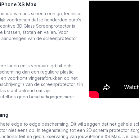
 iPhone XS Max
rmee van ons scherm een groter risico
urlijk voorkomen dat je honderden euro's
entive 3D Glass Screenprotector is
e krassen, stoten en vallen. Voor
t aanbrengen van de screenprotector
e lagen en is vervaardigd uit écht
scherming dan een reguliere plastic
ij en voorkomt vingerafdrukken op het
schrijving
'') van de screenprotector zijn
glas staat bekend om zijn
leutelbos geen beschadigingen meer
ming
te edge to edge bescherming. Dit wil zeggen dat het gehele sche
tor niet eens op. In tegenstelling tot een 2D scherm protector zo
functionaliteit en gebruikservaring van jouw iPhone XS Max.
De idea