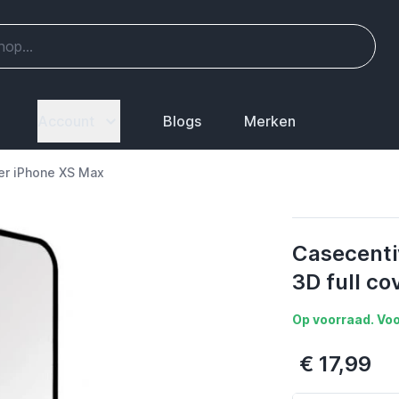
Account
Blogs
Merken
er iPhone XS Max
Casecenti
3D full c
Op voorraad. Voo
€ 17,99