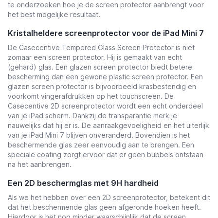
te onderzoeken hoe je de screen protector aanbrengt voor
het best mogelijke resultaat.
Kristalheldere screenprotector voor de iPad Mini 7
De Casecentive Tempered Glass Screen Protector is niet
zomaar een screen protector. Hij is gemaakt van echt
(gehard) glas. Een glazen screen protector biedt betere
bescherming dan een gewone plastic screen protector. Een
glazen screen protector is bijvoorbeeld krasbestendig en
voorkomt vingerafdrukken op het touchscreen. De
Casecentive 2D screenprotector wordt een echt onderdeel
van je iPad scherm. Dankzij de transparantie merk je
nauwelijks dat hij er is. De aanraakgevoeligheid en het uiterlijk
van je iPad Mini 7 blijven onveranderd. Bovendien is het
beschermende glas zeer eenvoudig aan te brengen. Een
speciale coating zorgt ervoor dat er geen bubbels ontstaan
na het aanbrengen.
Een 2D beschermglas met 9H hardheid
Als we het hebben over een 2D screenprotector, betekent dit
dat het beschermende glas geen afgeronde hoeken heeft.
Hierdoor is het nog minder waarschijnlijk dat de screen