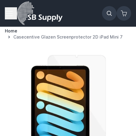
Ga naar de inhoud
Home
Casecentive Glazen Screenprotector 2D iPad Mini 7