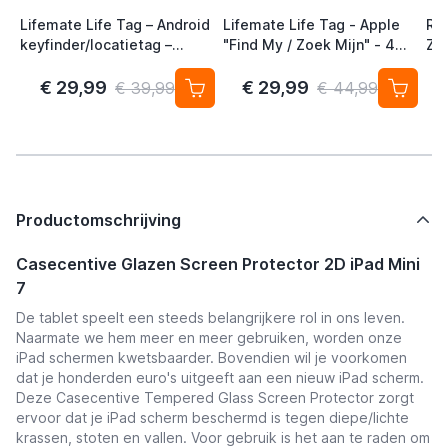
Lifemate Life Tag – Android
Lifemate Life Tag - Apple
Ra
keyfinder/locatietag –
"Find My / Zoek Mijn" - 4
Zw
Android/Google Find My
Pack - AirTag Alternatief
Device – 4-pack
€ 29,99
€ 29,99
€ 39,99
€ 44,99
Productomschrijving
Casecentive Glazen Screen Protector 2D iPad Mini
7
De tablet speelt een steeds belangrijkere rol in ons leven.
Naarmate we hem meer en meer gebruiken, worden onze
iPad schermen kwetsbaarder. Bovendien wil je voorkomen
dat je honderden euro's uitgeeft aan een nieuw iPad scherm.
Deze Casecentive Tempered Glass Screen Protector zorgt
ervoor dat je iPad scherm beschermd is tegen diepe/lichte
krassen, stoten en vallen. Voor gebruik is het aan te raden om