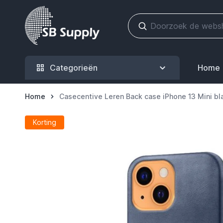
Ga naar de inhoud
Categorieën
Home
Home
Casecentive Leren Back case iPhone 13 Mini b
Korting