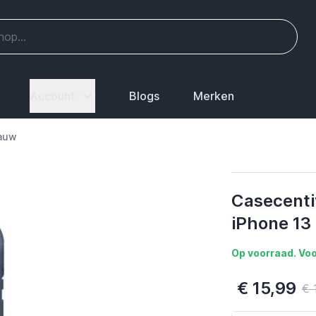
Account
Blogs
Merken
lauw
Casecenti
iPhone 13
Op voorraad. Voo
€ 15,99
€ 