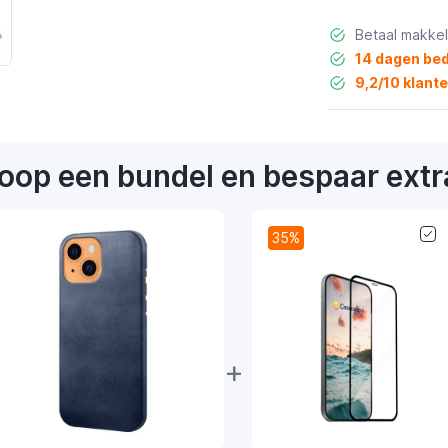
Betaal makkel
14 dagen bed
9,2/10 klant
oop een bundel en bespaar extr
35%
+