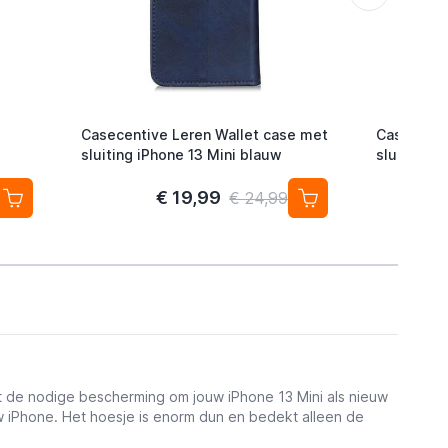
Casecentive Leren Wallet case met
Casecenti
sluiting iPhone 13 Mini blauw
sluiting i
€ 19,99
€ 24,99
dt de nodige bescherming om jouw iPhone 13 Mini als nieuw
uw iPhone. Het hoesje is enorm dun en bedekt alleen de