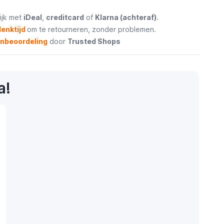
ijk met
iDeal
,
creditcard
of
Klarna (achteraf)
.
enktijd
om te retourneren, zonder problemen.
enbeoordeling
door
Trusted Shops
a!