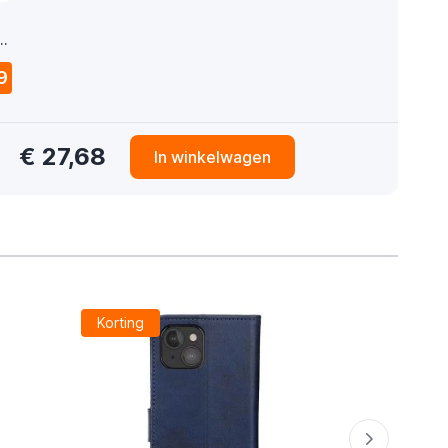
er
9
€ 27,68
In winkelwagen
Korting