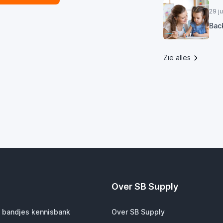
29 j
Bac
Zie alles
Over SB Supply
 bandjes kennisbank
Over SB Supply