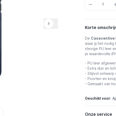
Aantal
Korte omschrij
De
Casecentive 
waar jij het nodig
stevige PU leer e
je waardevolle iP
- PU leer afgewe
- Extra dun en lic
- Stijlvol ontwerp 
- Poorten en knop
- Gemaakt van ho
Geschikt voor:
Ap
Onze service