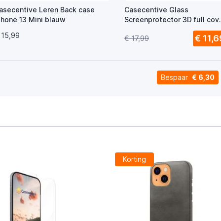
asecentive Leren Back case
Casecentive Glass
Phone 13 Mini blauw
Screenprotector 3D full cov
iPhone 13 Mini
 15,99
€ 11,6
€ 17,99
Bespaar
€ 6,30
Korting