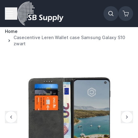
Ga naar de inhoud
Home
Casecentive Leren Wallet case Samsung Galaxy S10
zwart