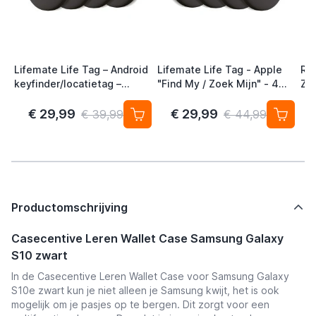
Lifemate Life Tag – Android
Lifemate Life Tag - Apple
Ra
keyfinder/locatietag –
"Find My / Zoek Mijn" - 4
Zw
Android/Google Find My
Pack - AirTag Alternatief
Device – 4-pack
€ 29,99
€ 29,99
€ 39,99
€ 44,99
Productomschrijving
Casecentive Leren Wallet Case Samsung Galaxy
S10 zwart
In de Casecentive Leren Wallet Case voor Samsung Galaxy
S10e zwart kun je niet alleen je Samsung kwijt, het is ook
mogelijk om je pasjes op te bergen. Dit zorgt voor een