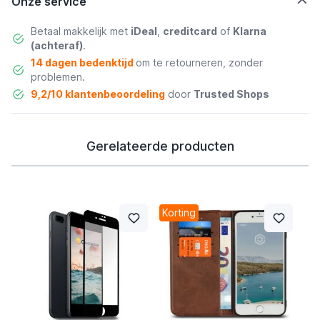
Onze service
Betaal makkelijk met
iDeal
,
creditcard
of
Klarna
(achteraf)
.
14 dagen bedenktijd
om te retourneren, zonder
problemen.
9,2/10 klantenbeoordeling
door
Trusted Shops
Gerelateerde producten
Korting