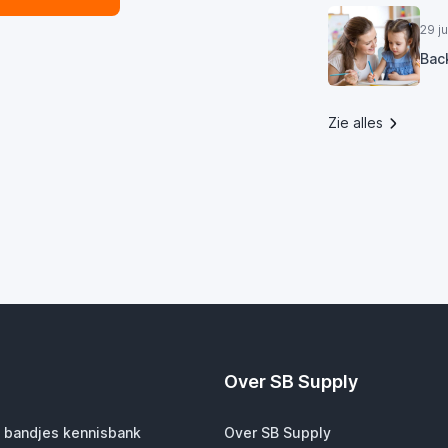
29 j
Bac
Zie alles
Over SB Supply
 bandjes kennisbank
Over SB Supply