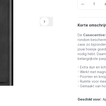
Aantal
Korte omschrij
De
Casecentive 
rondom beschermin
case zo bijzonder
jouw hoesje goed d
nodig hebt. Daarn
belangrijkste pas
- Extra dun en lic
- Werkt met magne
-
Poorten en knop
- Ruimte voor mee
- Gemaakt van ho
Geschikt voor:
A