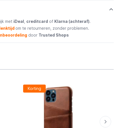
ijk met
iDeal
,
creditcard
of
Klarna (achteraf)
.
enktijd
om te retourneren, zonder problemen.
enbeoordeling
door
Trusted Shops
Korting