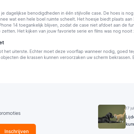
e dagelijkse benodigdheden in één stijlvolle case. De hoes is nog f
nee wat een hele boel ruimte scheelt. Het hoesje biedt plaats aan
hone 14 toegankelijk blijven, zodat de case niet afdoet aan de fun
 zetten. Het kijken van jouw favoriete serie en films was nog nooit 
et
t het uiterste. Echter moet deze voorflap wanneer nodig, goed te
ne objecten die krassen kunnen veroorzaken uw scherm bekrassen. E
17 j
promoties
Lij
kun
Inschrijven