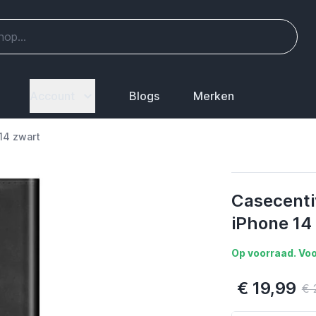
Account
Blogs
Merken
14 zwart
Casecenti
iPhone 14
Op voorraad. Voo
€ 19,99
€ 