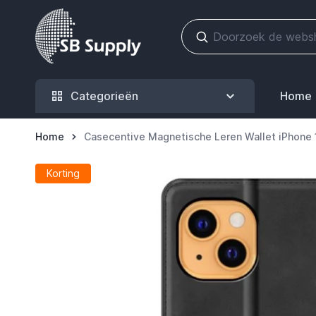
Ga naar de inhoud
Categorieën
Home
Home
Casecentive Magnetische Leren Wallet iPhone 
Korting