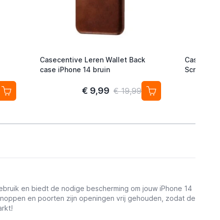
Casecentive Leren Wallet Back
Casecenti
case iPhone 14 bruin
Screenprot
iPhone 14 
€ 9,99
€ 19,99
 gebruik en biedt de nodige bescherming om jouw iPhone 14
 knoppen en poorten zijn openingen vrij gehouden, zodat de
rkt!