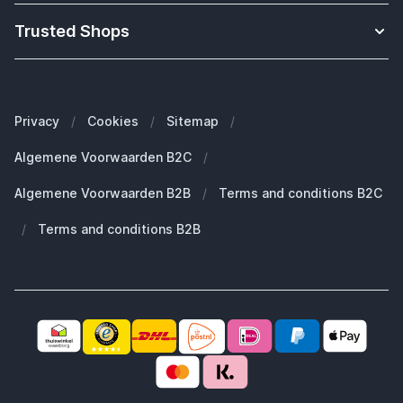
Over SB Supply
Welke Apple iPad heb ik?
Retouren
Trusted Shops
Wat onze klanten over ons zeggen
Welke Apple iPhone heb ik?
Bestelling herroepen
Onze merken
Welke Apple MacBook heb ik?
Veelgestelde vragen
Onze blogs
Welke Apple Watch heb ik?
Zakelijke klanten (B2B)
Privacy
/
Cookies
/
Sitemap
/
Duurzaamheid
Welke Apple AirPods heb ik?
Reserve onderdelen
Algemene Voorwaarden B2C
/
Werken bij SB Supply
Welke MagSafe heb ik nodig?
Daarom SB Supply
Algemene Voorwaarden B2B
/
Terms and conditions B2C
Working at SB Supply
Groot en uniek assortiment
400.000+ klanten geleverd
/
Terms and conditions B2B
Niet goed, geld terug
Ook jouw zakelijke specialist!