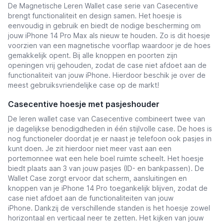
De Magnetische Leren Wallet case serie van Casecentive
brengt functionaliteit en design samen. Het hoesje is
eenvoudig in gebruik en biedt de nodige bescherming om
jouw iPhone 14 Pro Max als nieuw te houden. Zo is dit hoesje
voorzien van een magnetische voorflap waardoor je de hoes
gemakkelijk opent. Bij alle knoppen en poorten zijn
openingen vrij gehouden, zodat de case niet afdoet aan de
functionaliteit van jouw iPhone. Hierdoor beschik je over de
meest gebruiksvriendelijke case op de markt!
Casecentive hoesje met pasjeshouder
De leren wallet case van Casecentive combineert twee van
je dagelijkse benodigdheden in één stijlvolle case. De hoes is
nog functioneler doordat je er naast je telefoon ook pasjes in
kunt doen. Je zit hierdoor niet meer vast aan een
portemonnee wat een hele boel ruimte scheelt. Het hoesje
biedt plaats aan 3 van jouw pasjes (ID- en bankpassen). De
Wallet Case zorgt ervoor dat scherm, aansluitingen en
knoppen van je iPhone 14 Pro toegankelijk blijven, zodat de
case niet afdoet aan de functionaliteiten van jouw
iPhone. Dankzij de verschillende standen is het hoesje zowel
horizontaal en verticaal neer te zetten. Het kijken van jouw