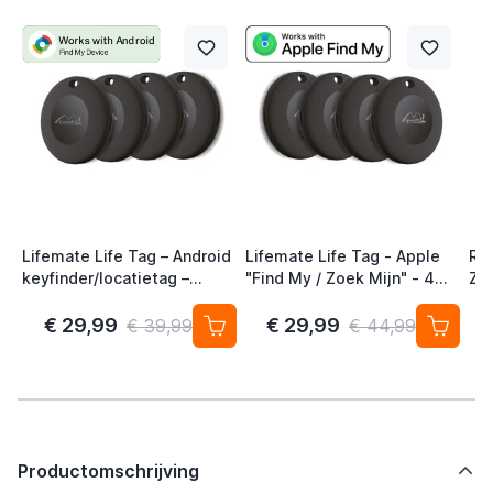
Lifemate Life Tag – Android
Lifemate Life Tag - Apple
Ra
keyfinder/locatietag –
"Find My / Zoek Mijn" - 4
Zw
Android/Google Find My
Pack - AirTag Alternatief
Device – 4-pack
€ 29,99
€ 29,99
€ 39,99
€ 44,99
Productomschrijving