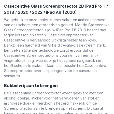
Casecentive Glass Screenprotector 2D iPad Pro 11"
2018 / 2020 / 2022 / iPad Air (2020)
We gebruiken onze tablet steeds vaker en maken daarmee
van ons scherm een groter risico gebied. Met de Casecentive
Glass Screenprotector is jouw iPad Pro 11" 2018 beschermd
tegen krassen en stoten. Deze Screenprotector van
Casecentive is vervaardigd uit kristalhelder Asahi
-glas.
Dankzij een hardheid van 9H is dit Asahi-glas extreem sterk.
E
en vet-afstotende technologie zorgt ervoor dat de
Casecentive Screenprotector is voorzien van een anti-
vingerafdruk laag, waardoor je het scherm na gebruik niet
hoeft schoon te maken. Daarnaast beschikt de Casecentive
Screenprotector over uitsparingen voor de camera en
sensoren.
Bubbelvrij aan te brengen
De Casecentive Screenprotector wordt geleverd met een
alcohol doekje, sticker voor het verwijderen van stof en
microvezeldoekje. Hierdoor is het erg makkelijk om de
Screenprotector aan te brengen op het scherm. Dit kan al
binnen 8 seconden. Een speciale coating zorgt ervoor dat er