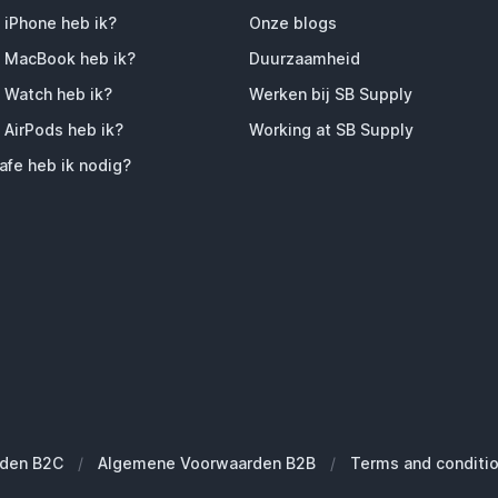
 iPhone heb ik?
Onze blogs
 MacBook heb ik?
Duurzaamheid
 Watch heb ik?
Werken bij SB Supply
 AirPods heb ik?
Working at SB Supply
fe heb ik nodig?
den B2C
/
Algemene Voorwaarden B2B
/
Terms and conditi