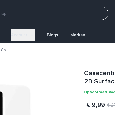
Account
Blogs
Merken
e Go
Casecenti
2D Surfac
Op voorraad. Voo
€ 9,99
€ 2