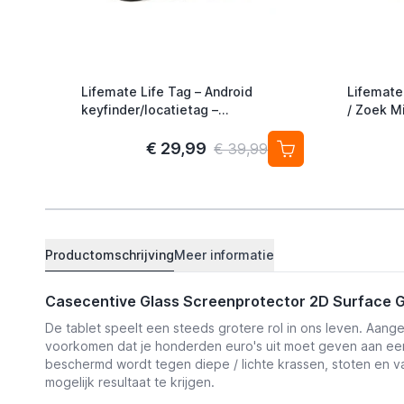
Lifemate Life Tag – Android
Lifemate
keyfinder/locatietag –
/ Zoek Mi
Android/Google Find My Device –
Alternati
4-pack
€ 29,99
€ 39,99
Productomschrijving
Meer informatie
Casecentive Glass Screenprotector 2D Surface 
De tablet speelt een steeds grotere rol in ons leven. Aan
voorkomen dat je honderden euro's uit moet geven aan e
beschermd wordt tegen diepe / lichte krassen, stoten en 
mogelijk resultaat te krijgen.