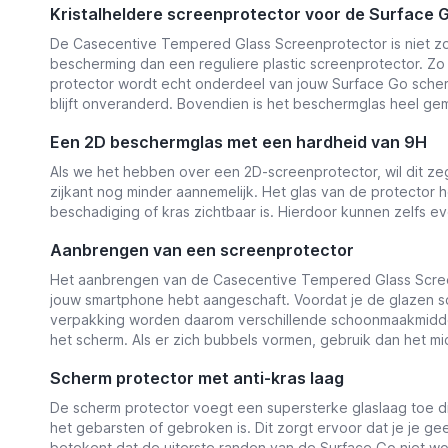
Kristalheldere screenprotector voor de Surface 
De Casecentive Tempered Glass Screenprotector is niet zom
bescherming dan een reguliere plastic screenprotector. Zo
protector wordt echt onderdeel van jouw Surface Go scherm. 
blijft onveranderd. Bovendien is het beschermglas heel gem
Een 2D beschermglas met een hardheid van 9H
Als we het hebben over een 2D-screenprotector, wil dit ze
zijkant nog minder aannemelijk
. Het glas van de protector 
beschadiging of kras zichtbaar is. Hierdoor kunnen zelfs
Aanbrengen van een screenprotector
Het aanbrengen van de Casecentive
Tempered Glass Screen
jouw smartphone hebt aangeschaft. Voordat je de glazen s
verpakking worden daarom verschillende schoonmaakmidde
het scherm.
Als er zich bubbels vormen, gebruik dan het m
Scherm protector met anti-kras laag
De scherm protector voegt een supersterke glaslaag toe die 
het gebarsten of gebroken is. Dit zorgt ervoor dat je je 
betekent dat de uiterste randen van de Surface Go niet 