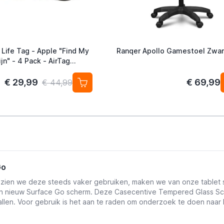
 Life Tag - Apple "Find My
Ranqer Apollo Gamestoel Zwar
jn" - 4 Pack - AirTag
ef
€ 29,99
€ 69,99
€ 44,99
Go
gezien we deze steeds vaker gebruiken, maken we van onze tablet s
en nieuw
Surface Go
scherm. Deze Casecentive Tempered Glass Scr
vallen. Voor gebruik is het aan te raden om onderzoek te doen na