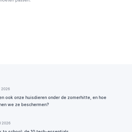
ul 2026
den ook onze huisdieren onder de zomerhitte, en hoe
nen we ze beschermen?
ul 2026
k to school: de 10 tech-essentials