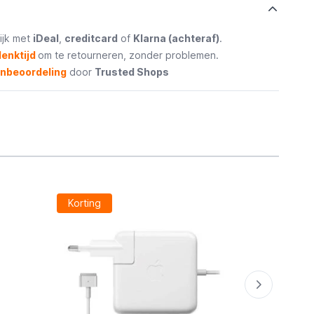
ijk met
iDeal
,
creditcard
of
Klarna (achteraf)
.
enktijd
om te retourneren, zonder problemen.
enbeoordeling
door
Trusted Shops
Korting