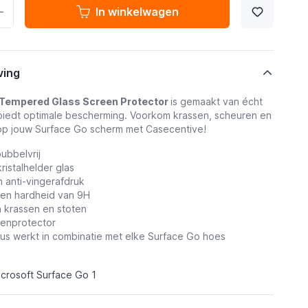
In winkelwagen
ving
Tempered Glass Screen Protector
is gemaakt van
écht
biedt optimale bescherming. Voorkom krassen, scheuren en
op jouw Surface Go scherm met Casecentive!
ubbelvrij
kristalhelder glas
n anti-vingerafdruk
een hardheid van 9H
n krassen en stoten
eenprotector
dus werkt in combinatie met elke Surface Go hoes
crosoft Surface Go 1