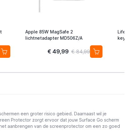
t
Apple 85W MagSafe 2
Lifemate L
lichtnetadapter MD506Z/A
keyfinder/
Android/G
2-pack
€ 49,99
€ 84,99
chermen een groter risico gebied. Daarnaast wil je
een Protector zorgt ervoor dat jouw Surface Go scherm
ar het aanbrengen van de screenprotector om een zo goed