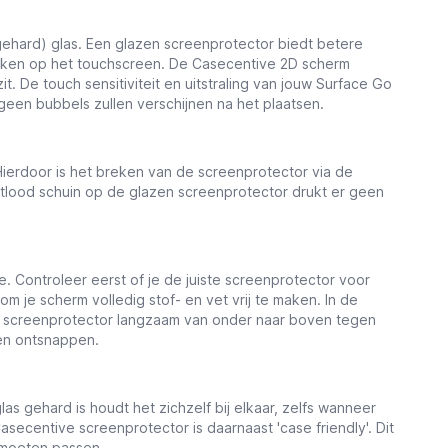
gehard) glas. Een glazen screenprotector biedt betere
rukken op het touchscreen. De Casecentive 2D scherm
. De touch sensitiviteit en uitstraling van jouw Surface Go
geen bubbels zullen verschijnen na het plaatsen.
ierdoor is het breken van de screenprotector via de
otlood schuin op de glazen screenprotector drukt er geen
. Controleer eerst of je de juiste screenprotector voor
 om je scherm
volledig stof- en vet vrij te maken. In de
de screenprotector langzaam van onder naar boven tegen
ten ontsnappen.
as gehard is houdt het zichzelf bij elkaar, zelfs wanneer
asecentive screenprotector is daarnaast 'case friendly'. Dit
 moeten passen.