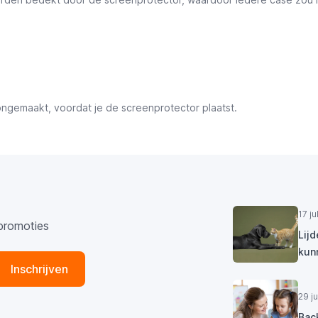
ongemaakt, voordat je de screenprotector plaatst.
17 j
promoties
Lij
kun
Inschrijven
29 j
Bac