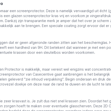
Go
aar een screenprotector. Deze is namelijk vervaardigd uit écht (
 is een glazen screenprotector kras vrij en voorkom je vingerafd
Dankzij zijn transparantie merk je amper dat het over je scherm zit
akkelijk aan te brengen. Een speciale coating zorgt ervoor dat er 
ggen dat er geen afgeronde randen zitten aan het beschermglas. H
heeft een hardheid van 9H. Dit betekent dat wanneer je met een p
 eventuele krassen door een sleutelbos worden voorkomen.
 Protector is makkelijk, maar vereist wel enigzins wat concentratie
creenprotector van Casecentive gaat aanbrengen is het belangrijk
len geleverd ''
zie inhoud verpakking
''. Begin onderaan en druk 
icrovezel doekje om deze naar de rand te duwen en de lucht te la
zeer krasvast is. Je zult dus niet snel krassen zien. Doordat het gl
geen zorgen hoeft te maken over eventuele glasscherven
. Deze 2D C
worden bedekt door de screenprotector, waardoor iedere case zou