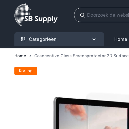
Ga naar de inhoud
Categorieën
Home
Home
Casecentive Glass Screenprotector 2D Surfac
Korting