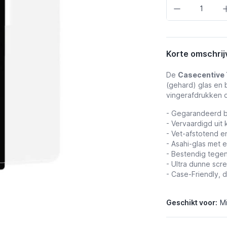
Aantal
Korte omschrij
De
Casecentive 
(gehard) glas en
vingerafdrukken 
- Gegarandeerd b
- Vervaardigd uit 
- Vet-afstotend e
- Asahi-glas met 
- Bestendig tege
- Ultra dunne scr
- Case-Friendly, 
Geschikt voor:
Mi