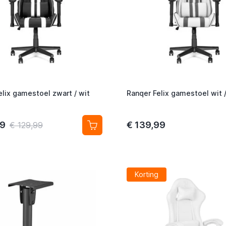
elix gamestoel zwart / wit
Ranqer Felix gamestoel wit /
99
€ 139,99
€ 129,99
Korting