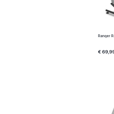
Ranqer R
€ 69,9