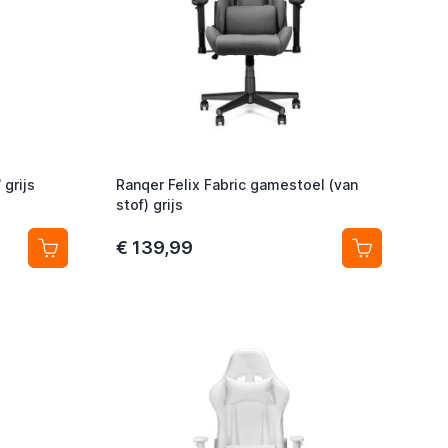
 grijs
Ranqer Felix Fabric gamestoel (van
stof) grijs
€ 139,99