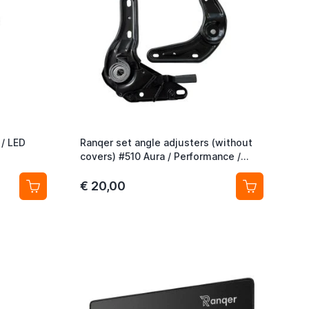
/ LED
Ranqer set angle adjusters (without
covers) #510 Aura / Performance /
Halo white
€ 20,00