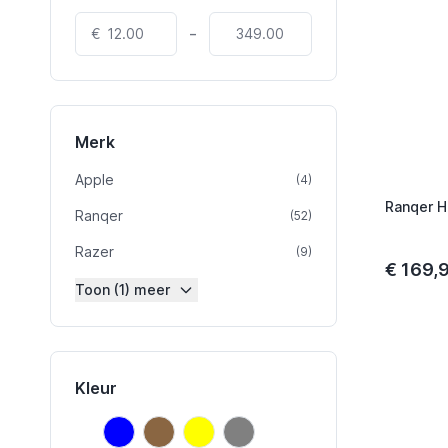
-
€
Merk
Apple
product
(4)
Ranqer H
Ranqer
product
(52)
Razer
product
(9)
€ 169,
Toon (1) meer
Kleur
Blauw
Bruin
Geel
Grijs
Blauw
Bruin
Geel
Grijs