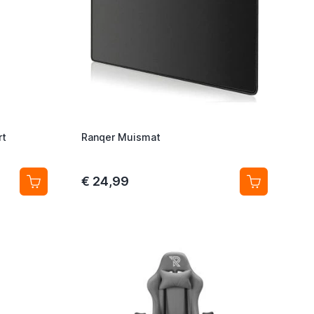
rt
Ranqer Muismat
€ 24,99