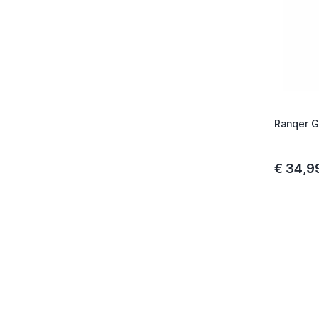
Ranqer G
€ 34,9