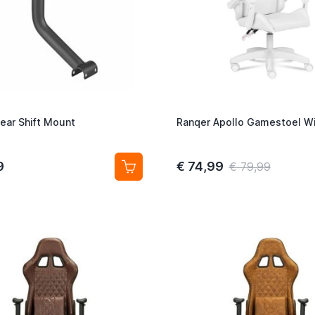
ear Shift Mount
Ranqer Apollo Gamestoel W
9
€ 74,99
€ 79,99