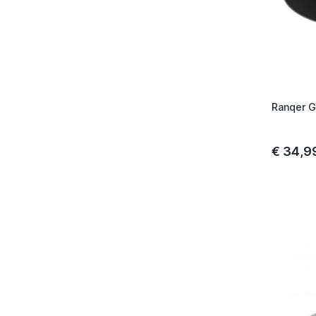
Ranqer G
€ 34,9