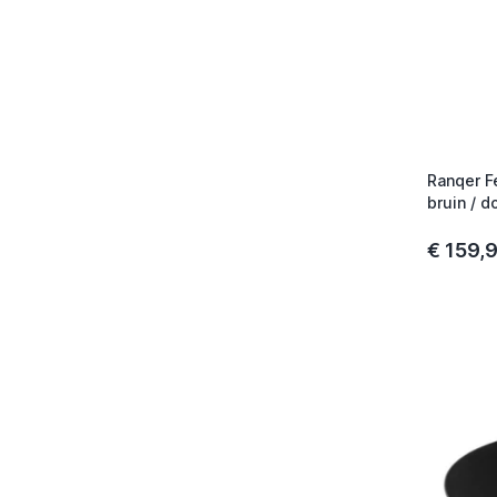
Ranqer Fe
bruin / d
€ 159,