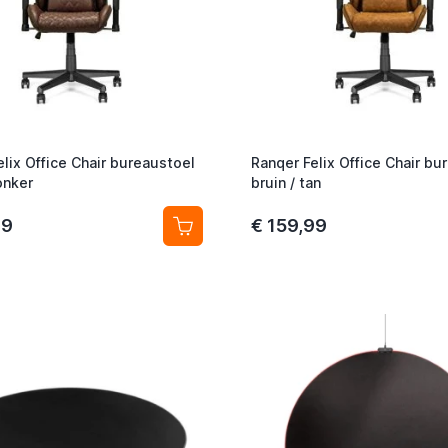
lix Office Chair bureaustoel
Ranqer Felix Office Chair bu
onker
bruin / tan
99
€ 159,99