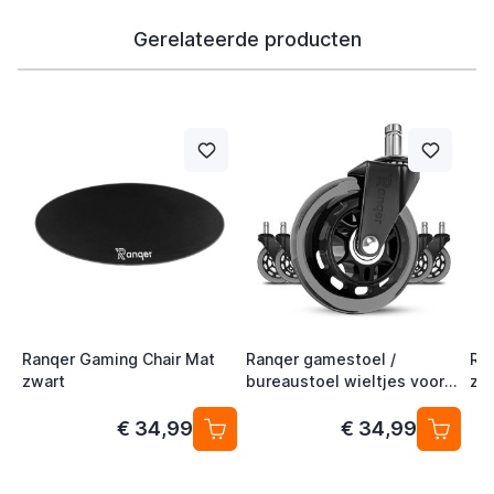
Gerelateerde producten
Ranqer Gaming Chair Mat
Ranqer gamestoel /
Ra
zwart
bureaustoel wieltjes voor
zwa
harde vloeren
€ 34,99
€ 34,99