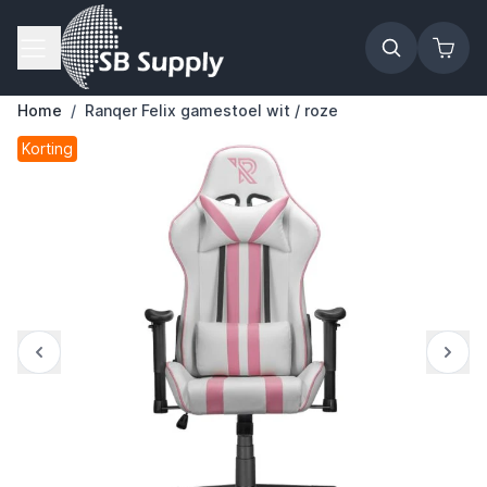
Ga naar de inhoud
Home
/
Ranqer Felix gamestoel wit / roze
Korting