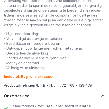
zitervaring voor een instapprijs. Alle componenten en
materialen die Ranqer in deze serie gebruikt, zijn zorgvuldig
geselecteerd om de ondersteuning te bieden die jij verdient
tijdens lange sessies achter de computer. Je hoeft je geen
zorgen meer te maken dat je na een gamesessie rugklachten
krijgt: je kunt je gewoon blijven focussen op het spel!
- High-end uitstraling
- Vervaardigd uit stevige materialen
- Beschikbaar in meerdere kleuren
- Ontworpen voor lange uren achter het scherm
- Gedetailleerde afwerking
- Zonder en met kussens te gebruiken
- Met nylon onderstel
- Volledig witte uitvoering
Inclusief: Rug- en nekkussen!
Productafmetingen (L × B × H, cm): 72 x 68 x 128–138
Onze service
Betaal makkelijk met
iDeal
,
creditcard
of
Klarna