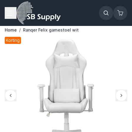
Ga naar de inhoud
Home
/
Ranqer Felix gamestoel wit
Korting