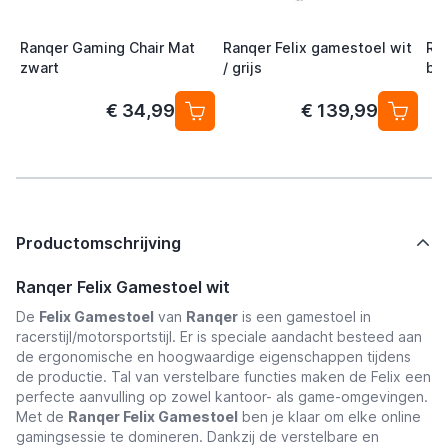
Ranqer Gaming Chair Mat
Ranqer Felix gamestoel wit
Ra
zwart
/ grijs
bur
har
€ 34,99
€ 139,99
Productomschrijving
Ranqer Felix Gamestoel wit
De
Felix Gamestoel
van
Ranqer
is een gamestoel in
racerstijl/motorsportstijl. Er is speciale aandacht besteed aan
de ergonomische en hoogwaardige eigenschappen tijdens
de productie. Tal van verstelbare functies maken de Felix een
perfecte aanvulling op zowel kantoor- als game-omgevingen.
Met de
Ranqer Felix Gamestoel
ben je klaar om elke online
gamingsessie te domineren. Dankzij de verstelbare en