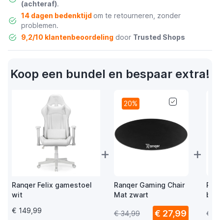
(achteraf)
.
14 dagen bedenktijd
om te retourneren, zonder
problemen.
9,2/10 klantenbeoordeling
door
Trusted Shops
Koop een bundel en bespaar extra!
20%
+
+
Ranqer Felix gamestoel
Ranqer Gaming Chair
Ran
wit
Mat zwart
bur
wie
€ 149,99
€ 27,99
€ 34,99
€ 3
vlo