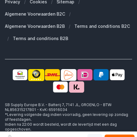
Privacy
/
Cookies
/
Sitemap
/
Duurzaamheid
Welke Apple AirPods heb ik?
Reserve onderdelen
Algemene Voorwaarden B2C
/
Werken bij SB Supply
Welke MagSafe heb ik nodig?
Daarom SB Supply
Algemene Voorwaarden B2B
/
Terms and conditions B2C
Working at SB Supply
Groot en uniek assortiment
400.000+ klanten geleverd
/
Terms and conditions B2B
Niet goed, geld terug
Ook jouw zakelijke specialist!
SB Supply Europe B.V. - Batterij 7, 7141 JL, GROENLO - BTW:
NL856315217B01 - KvK: 65916034
*Levering volgende dag indien voorradig, geen levering op zondag
of feestdagen.
Indien na 22:00 wordt besteld, wordt de levertijd met een dag
opgeschoven.