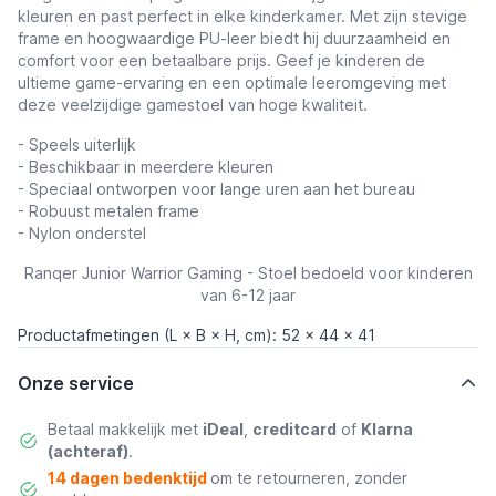
kleuren en past perfect in elke kinderkamer. Met zijn stevige
frame en hoogwaardige PU-leer biedt hij duurzaamheid en
comfort voor een betaalbare prijs. Geef je kinderen de
ultieme game-ervaring en een optimale leeromgeving met
deze veelzijdige gamestoel van hoge kwaliteit.
- Speels uiterlijk
- Beschikbaar in meerdere kleuren
- Speciaal ontworpen voor lange uren aan het bureau
- Robuust metalen frame
- Nylon onderstel
Ranqer Junior Warrior Gaming - Stoel bedoeld voor kinderen
van 6-12 jaar
Productafmetingen (L × B × H, cm): 52 x 44 x 41
Onze service
Betaal makkelijk met
iDeal
,
creditcard
of
Klarna
(achteraf)
.
14 dagen bedenktijd
om te retourneren, zonder