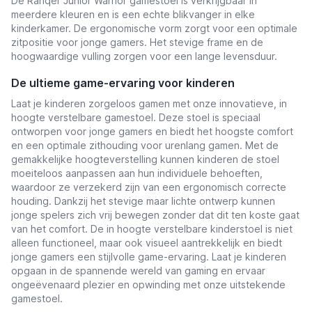
De Ranqer Junior Warrior gamestoel is verkrijgbaar in
meerdere kleuren en is een echte blikvanger in elke
kinderkamer. De ergonomische vorm zorgt voor een optimale
zitpositie voor jonge gamers. Het stevige frame en de
hoogwaardige vulling zorgen voor een lange levensduur.
De ultieme game-ervaring voor kinderen
Laat je kinderen zorgeloos gamen met onze innovatieve, in
hoogte verstelbare gamestoel. Deze stoel is speciaal
ontworpen voor jonge gamers en biedt het hoogste comfort
en een optimale zithouding voor urenlang gamen. Met de
gemakkelijke hoogteverstelling kunnen kinderen de stoel
moeiteloos aanpassen aan hun individuele behoeften,
waardoor ze verzekerd zijn van een ergonomisch correcte
houding. Dankzij het stevige maar lichte ontwerp kunnen
jonge spelers zich vrij bewegen zonder dat dit ten koste gaat
van het comfort. De in hoogte verstelbare kinderstoel is niet
alleen functioneel, maar ook visueel aantrekkelijk en biedt
jonge gamers een stijlvolle game-ervaring. Laat je kinderen
opgaan in de spannende wereld van gaming en ervaar
ongeëvenaard plezier en opwinding met onze uitstekende
gamestoel.