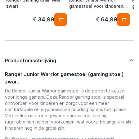
zwart
gamestoel voor kinderen
ga
zwart / blauw
zwa
€ 34,99
€ 64,99
Productomschrijving
Ranqer Junior Warrior gamestoel (gaming stoel)
zwart
De Ranqer Junior Warrior gamestoel is de perfecte keuze
voor jonge gamers. Deze Ranqer gaming stoel is speciaal
ontworpen voor kinderen en zorgt voor een meer
comfortabele en ergonomische houding tijdens het gamen.
Vergeleken met een gewone bureaustoel kan hij
rugproblemen helpen voorkomen, wat vooral belangrijk is als
kinderen nog in de groei zijn.