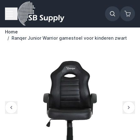
Ga naar de inhoud
Home
/
Ranqer Junior Warrior gamestoel voor kinderen zwart