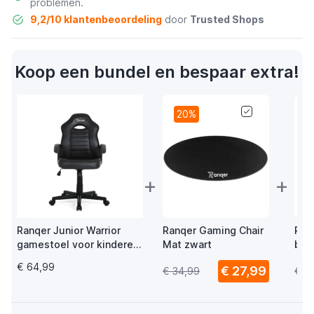
problemen.
9,2/10 klantenbeoordeling
door
Trusted Shops
Koop een bundel en bespaar extra!
20%
+
+
Ranqer Junior Warrior
Ranqer Gaming Chair
Ran
gamestoel voor kinderen
Mat zwart
bur
zwart
wie
€ 64,99
€ 27,99
€ 34,99
€ 3
vlo