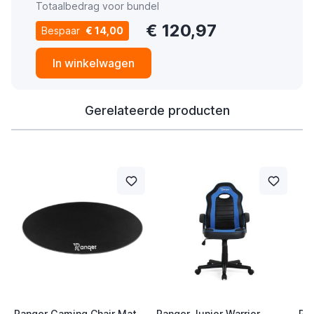
Totaalbedrag voor bundel
€ 120,97
Bespaar
€ 14,00
In winkelwagen
Gerelateerde producten
Ranqer Gaming Chair Mat
Ranqer Junior Warrior
Ran