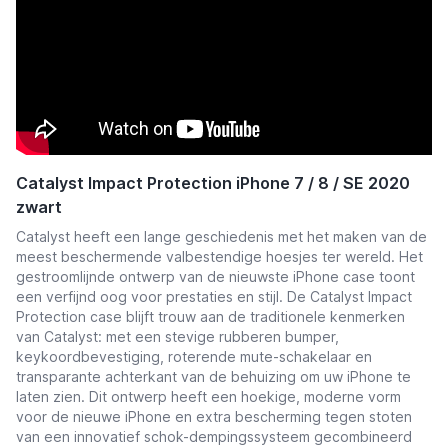
Catalyst Impact Protection iPhone 7 / 8 / SE 2020
zwart
Catalyst heeft een lange geschiedenis met het maken van de
meest beschermende valbestendige hoesjes ter wereld. Het
gestroomlijnde ontwerp van de nieuwste iPhone case toont
een verfijnd oog voor prestaties en stijl. De Catalyst Impact
Protection case blijft trouw aan de traditionele kenmerken
van Catalyst: met een stevige rubberen bumper,
keykoordbevestiging, roterende mute-schakelaar en
transparante achterkant van de behuizing om uw iPhone te
laten zien. Dit ontwerp heeft een hoekige, moderne vorm
voor de nieuwe iPhone en extra bescherming tegen stoten
van een innovatief schok-dempingssysteem gecombineerd