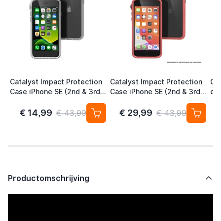
Catalyst Impact Protection
Catalyst Impact Protection
Cat
Case iPhone SE (2nd & 3rd
Case iPhone SE (2nd & 3rd
ca
Gen) / iPhone 7 & 8 Clear
Gen) / iPhone 7 & 8 Coral
€ 14,99
€ 29,99
€ 43,99
€ 43,99
Productomschrijving