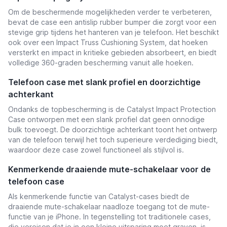
Om de beschermende mogelijkheden verder te verbeteren,
bevat de case een antislip rubber bumper die zorgt voor een
stevige grip tijdens het hanteren van je telefoon. Het beschikt
ook over een Impact Truss Cushioning System, dat hoeken
versterkt en impact in kritieke gebieden absorbeert, en biedt
volledige 360-graden bescherming vanuit alle hoeken.
Telefoon case met slank profiel en doorzichtige
achterkant
Ondanks de topbescherming is de Catalyst Impact Protection
Case ontworpen met een slank profiel dat geen onnodige
bulk toevoegt. De doorzichtige achterkant toont het ontwerp
van de telefoon terwijl het toch superieure verdediging biedt,
waardoor deze case zowel functioneel als stijlvol is.
Kenmerkende draaiende mute-schakelaar voor de
telefoon case
Als kenmerkende functie van Catalyst-cases biedt de
draaiende mute-schakelaar naadloze toegang tot de mute-
functie van je iPhone. In tegenstelling tot traditionele cases,
die vereisen dat je in een kleine uitsparing moet graven, is