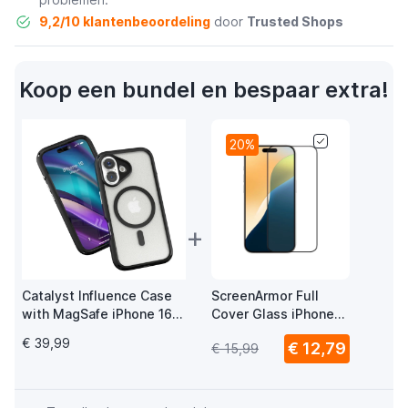
9,2/10 klantenbeoordeling
door
Trusted Shops
Koop een bundel en bespaar extra!
20%
+
Catalyst Influence Case
ScreenArmor Full
with MagSafe iPhone 16
Cover Glass iPhone
Stealth Black
16 / 15
€ 39,99
€ 12,79
€ 15,99