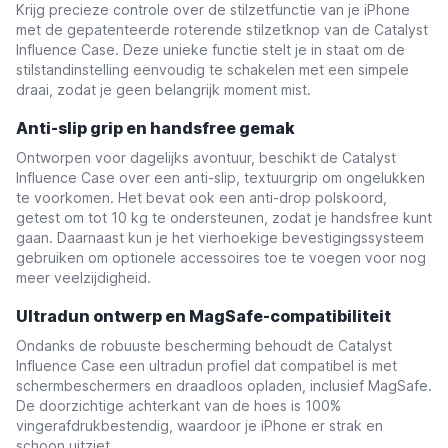
Krijg precieze controle over de stilzetfunctie van je iPhone
met de gepatenteerde roterende stilzetknop van de Catalyst
Influence Case. Deze unieke functie stelt je in staat om de
stilstandinstelling eenvoudig te schakelen met een simpele
draai, zodat je geen belangrijk moment mist.
Anti-slip grip en handsfree gemak
Ontworpen voor dagelijks avontuur, beschikt de Catalyst
Influence Case over een anti-slip, textuurgrip om ongelukken
te voorkomen. Het bevat ook een anti-drop polskoord,
getest om tot 10 kg te ondersteunen, zodat je handsfree kunt
gaan. Daarnaast kun je het vierhoekige bevestigingssysteem
gebruiken om optionele accessoires toe te voegen voor nog
meer veelzijdigheid.
Ultradun ontwerp en MagSafe-compatibiliteit
Ondanks de robuuste bescherming behoudt de Catalyst
Influence Case een ultradun profiel dat compatibel is met
schermbeschermers en draadloos opladen, inclusief MagSafe.
De doorzichtige achterkant van de hoes is 100%
vingerafdrukbestendig, waardoor je iPhone er strak en
schoon uitziet.