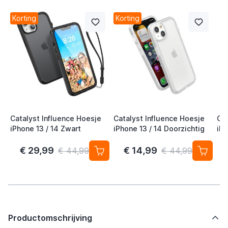
Korting
Korting
Catalyst Influence Hoesje
Catalyst Influence Hoesje
Cat
iPhone 13 / 14 Zwart
iPhone 13 / 14 Doorzichtig
iPh
€ 29,99
€ 14,99
€ 44,99
€ 44,99
Productomschrijving