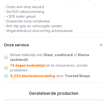
- Gratis anti-drop lanyard
- 3m/10ft valbescherming
- +30% luider geluid
- Draaiende mute-schakelaar
- Anti-slip grip
en verhoogde randen
- Vingerafdrukvrij doorzichtig achterpaneel
Onze service
Betaal makkelijk met
iDeal
,
creditcard
of
Klarna
(achteraf)
.
14 dagen bedenktijd
om te retourneren, zonder
problemen.
9,2/10 klantenbeoordeling
door
Trusted Shops
Gerelateerde producten