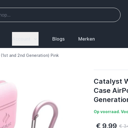
Account
Blogs
Merken
(1st and 2nd Generation) Pink
Catalyst 
Case AirP
Generatio
Op voorraad. Voo
€ 9,99
€ 3