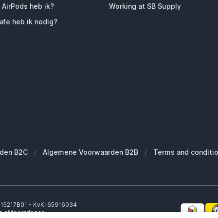
 AirPods heb ik?
Working at SB Supply
fe heb ik nodig?
den B2C
/
Algemene Voorwaarden B2B
/
Terms and conditi
6315217B01 - KvK: 65916034
g of feestdagen.