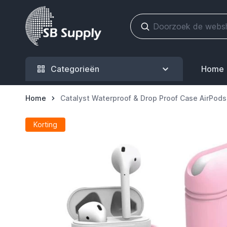
Ga naar de inhoud
Categorieën
Home
Home
Catalyst Waterproof & Drop Proof Case AirPods 
Korting