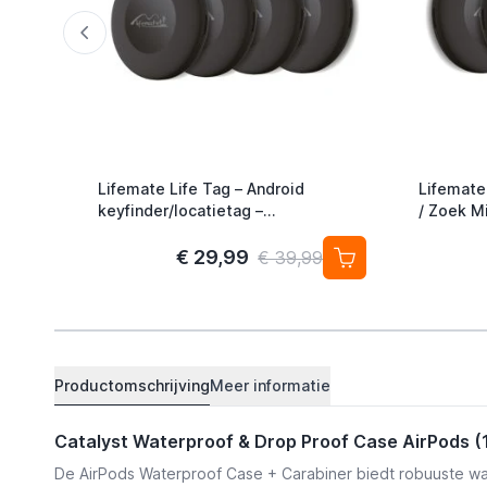
Lifemate Life Tag – Android
Lifemate
keyfinder/locatietag –
/ Zoek Mi
Android/Google Find My Device –
Alternati
4-pack
€ 29,99
€ 39,99
Productomschrijving
Meer informatie
Catalyst Waterproof & Drop Proof Case AirPods (
De AirPods Waterproof Case + Carabiner biedt robuuste wa