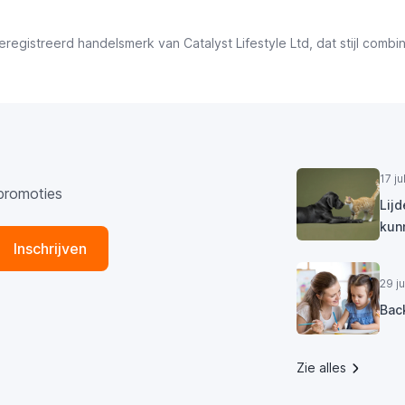
registreerd handelsmerk van Catalyst Lifestyle Ltd, dat stijl comb
17 j
promoties
Lij
kun
Inschrijven
29 j
Bac
Zie alles