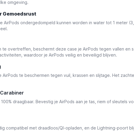
 elke omgeving.
or Gemoedsrust
e AirPods ondergedompeld kunnen worden in water tot 1 meter (3,3
eel.
 overtreffen, beschermt deze case je AirPods tegen vallen en sch
tiviteiten, waardoor je AirPods veilig en beveiligd blijven.
g
 AirPods te beschermen tegen vuil, krassen en slijtage. Het zachte
Carabiner
% draagbaar. Bevestig je AirPods aan je tas, riem of sleutels vo
dig compatibel met draadloos/QI-opladen, en de Lightning-poort blij