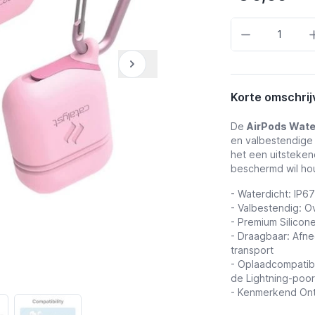
Aantal
Korte omschrij
De
AirPods Wate
en valbestendige
het een uitsteken
beschermd wil ho
- Waterdicht: IP6
- Valbestendig: O
- Premium Silicon
- Draagbaar: Afn
transport
- Oplaadcompatibi
de Lightning-poor
- Kenmerkend Ont