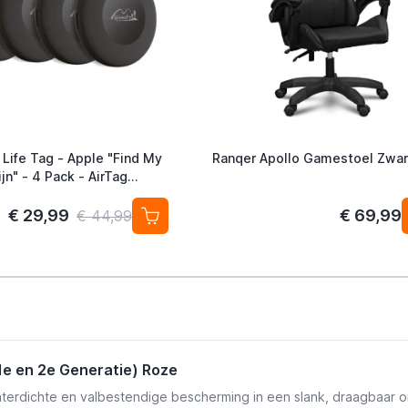
 Life Tag - Apple "Find My
Ranqer Apollo Gamestoel Zwar
jn" - 4 Pack - AirTag
ef
€ 29,99
€ 69,99
€ 44,99
1e en 2e Generatie) Roze
terdichte en valbestendige bescherming in een slank, draagbaar o