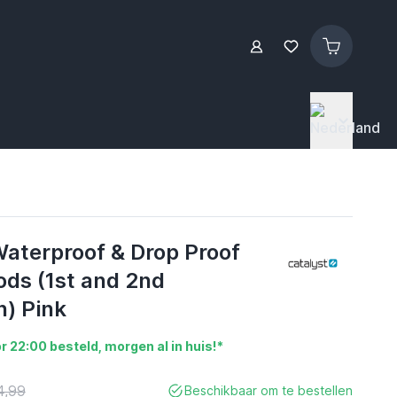
Waterproof & Drop Proof
ods (1st and 2nd
n) Pink
r 22:00 besteld, morgen al in huis!*
4,99
Beschikbaar om te bestellen