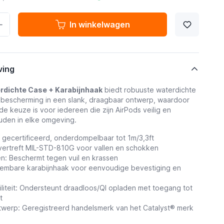
In winkelwagen
ving
rdichte Case + Karabijnhaak
biedt robuuste waterdichte
 bescherming in een slank, draagbaar ontwerp, waardoor
de keuze is voor iedereen die zijn AirPods veilig en
uden in elke omgeving.
7 gecertificeerd, onderdompelbaar tot 1m/3,3ft
vertreft MIL-STD-810G voor vallen en schokken
en: Beschermt tegen vuil en krassen
eembare karabijnhaak voor eenvoudige bevestiging en
liteit: Ondersteunt draadloos/QI opladen met toegang tot
t
werp: Geregistreerd handelsmerk van het Catalyst® merk