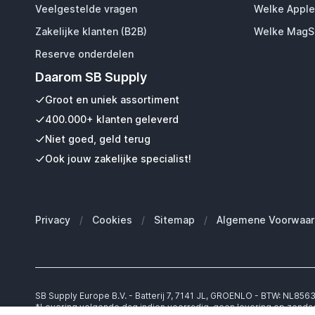
Veelgestelde vragen
Welke Apple
Zakelijke klanten (B2B)
Welke MagSa
Reserve onderdelen
Daarom SB Supply
Groot en uniek assortiment
400.000+ klanten geleverd
Niet goed, geld terug
Ook jouw zakelijke specialist!
Privacy
/
Cookies
/
Sitemap
/
Algemene Voorwaar
SB Supply Europe B.V. - Batterij 7, 7141 JL, GROENLO - BTW: NL85
*Levering volgende dag indien voorradig, geen levering op zonda