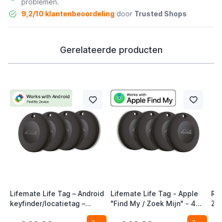
problemen.
9,2/10 klantenbeoordeling
door
Trusted Shops
Gerelateerde producten
Lifemate Life Tag – Android
Lifemate Life Tag - Apple
Ra
keyfinder/locatietag –
"Find My / Zoek Mijn" - 4
Zw
Android/Google Find My
Pack - AirTag Alternatief