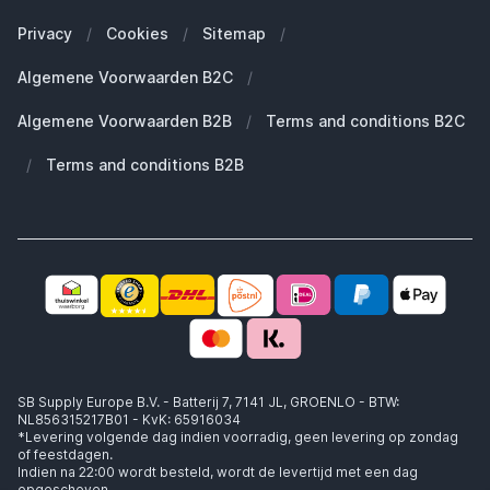
Onze blogs
Welke Apple Watch heb ik?
Zakelijke klanten (B2B)
Privacy
/
Cookies
/
Sitemap
/
Duurzaamheid
Welke Apple AirPods heb ik?
Reserve onderdelen
Algemene Voorwaarden B2C
/
Werken bij SB Supply
Welke MagSafe heb ik nodig?
Daarom SB Supply
Algemene Voorwaarden B2B
/
Terms and conditions B2C
Working at SB Supply
Groot en uniek assortiment
400.000+ klanten geleverd
/
Terms and conditions B2B
Niet goed, geld terug
Ook jouw zakelijke specialist!
SB Supply Europe B.V. - Batterij 7, 7141 JL, GROENLO - BTW:
NL856315217B01 - KvK: 65916034
*Levering volgende dag indien voorradig, geen levering op zondag
of feestdagen.
Indien na 22:00 wordt besteld, wordt de levertijd met een dag
opgeschoven.