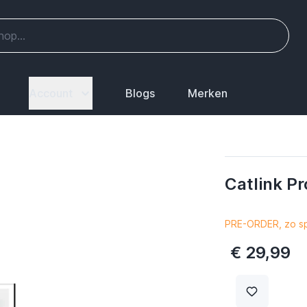
Account
Blogs
Merken
Catlink Pr
PRE-ORDER, zo sp
€ 29,99