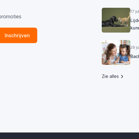
17 j
promoties
Lij
kun
Inschrijven
29 j
Bac
Zie alles