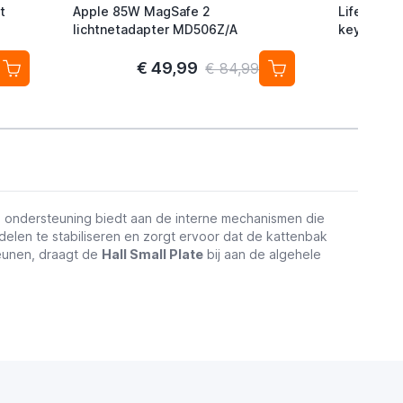
t
Apple 85W MagSafe 2
Lifemate L
lichtnetadapter MD506Z/A
keyfinder/
Android/G
2-pack
€ 49,99
€ 84,99
le ondersteuning biedt aan de interne mechanismen die
rdelen te stabiliseren en zorgt ervoor dat de kattenbak
teunen, draagt de
Hall Small Plate
bij aan de algehele