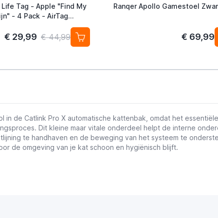
 Life Tag - Apple "Find My
Ranqer Apollo Gamestoel Zwar
jn" - 4 Pack - AirTag
ef
€ 29,99
€ 69,99
€ 44,99
ol in de Catlink Pro X automatische kattenbak, omdat het essentië
ingsproces. Dit kleine maar vitale onderdeel helpt de interne onde
uitlijning te handhaven en de beweging van het systeem te onders
or de omgeving van je kat schoon en hygiënisch blijft.