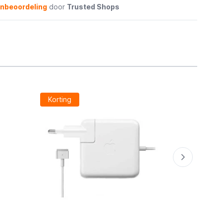
enbeoordeling
door
Trusted Shops
Korting