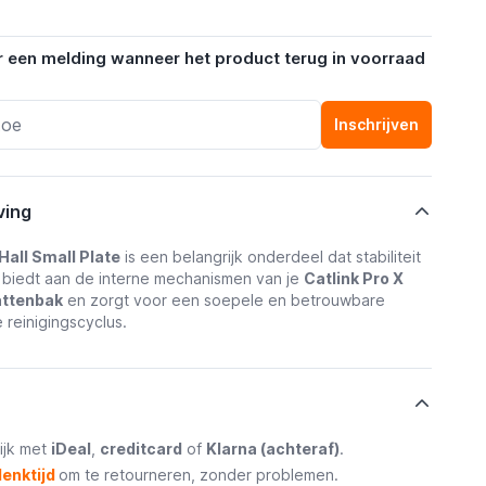
r een melding wanneer het product terug in voorraad
Inschrijven
ving
Hall Small Plate
is een belangrijk onderdeel dat stabiliteit
 biedt aan de interne mechanismen van je
Catlink Pro X
attenbak
en zorgt voor een soepele en betrouwbare
 reinigingscyclus.
ijk met
iDeal
,
creditcard
of
Klarna (achteraf)
.
enktijd
om te retourneren, zonder problemen.