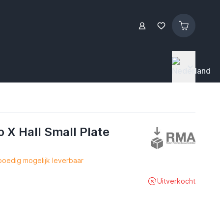
o X Hall Small Plate
oedig mogelijk leverbaar
Uitverkocht