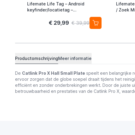
Lifemate Life Tag – Android
Lifemate
keyfinder/locatietag –
/ Zoek Mi
Android/Google Find My Device –
Alternati
4-pack
€ 29,99
€ 39,99
Productomschrijving
Meer informatie
De
Catlink
Pro X Hall Small Plate
speelt een belangrijke r
ervoor zorgen dat de globe soepel draait tijdens het reinig
efficiënt en zonder onderbrekingen werkt. Door de juiste 
betrouwbaarheid en prestaties van de Catlink Pro X, waardo