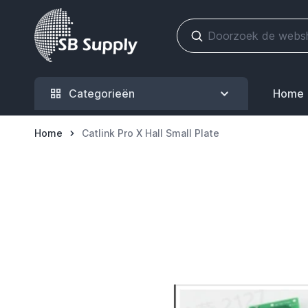
Ga naar de inhoud
Categorieën
Home
Home
Catlink Pro X Hall Small Plate