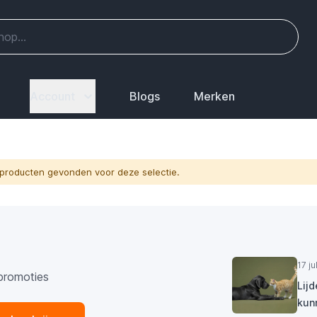
Account
Blogs
Merken
producten gevonden voor deze selectie.
17 j
promoties
Lij
kun