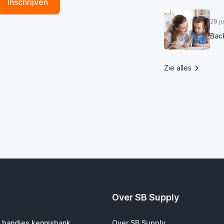
Inschrijven
29 j
Bac
Zie alles
Over SB Supply
 bandjes kennisbank
Over SB Supply