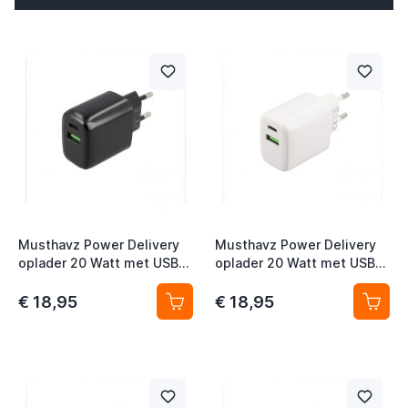
t
t
Musthavz Power Delivery
Musthavz Power Delivery
oplader 20 Watt met USB-A
oplader 20 Watt met USB-A
en USB-C poort zwart
en USB-C poort wit
€ 18,95
€ 18,95