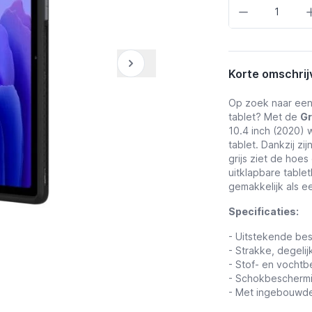
Aantal
Korte omschrij
Op zoek naar een
tablet? Met de
Gr
10.4 inch (2020) 
tablet. Dankzij zi
grijs ziet de hoes
uitklapbare table
gemakkelijk als e
Specificaties:
- Uitstekende be
- Strakke, degelijk
- Stof- en vochtb
- Schokbeschermi
- Met ingebouwde