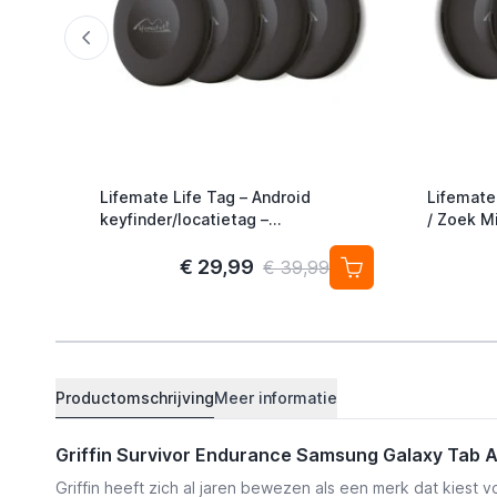
Lifemate Life Tag – Android
Lifemate
keyfinder/locatietag –
/ Zoek Mi
Android/Google Find My Device –
Alternati
4-pack
€ 29,99
€ 39,99
Productomschrijving
Meer informatie
Griffin Survivor Endurance Samsung Galaxy Tab A7
Griffin heeft zich al jaren bewezen als een merk dat kiest 