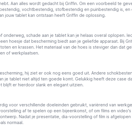
 hebt. Aan alles wordt gedacht bij Griffin. Om een voorbeeld te gev
okbestendig, vochtbestendig, stofbestendig en puinbestendig is, 
aan jouw tablet kan ontstaan heeft Griffin de oplossing.
onderweg, schade aan je tablet kan je helaas overal oplopen. Ieder
met een hoesje dat bescherming biedt aan je geliefde apparaat. Bij
stoten en krassen. Het materiaal van de hoes is steviger dan dat 
en of werkplaatsen.
bescherming, hij ziet er ook nog eens goed uit. Andere schokbes
van je tablet niet altijd ten goede komt. Gelukkig heeft deze case d
et blijft er hierdoor slank en elegant uitzien.
g voor verschillende doeleinden gebruikt, variërend van werkgerel
oorstelling af te spelen op een bijeenkomst, of om films en video's 
ntwerp. Nadat je presentatie, dia-voorstelling of film is afgelope
oals normaal.