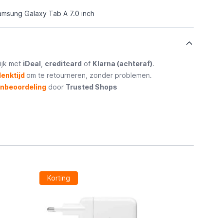
amsung Galaxy Tab A 7.0 inch
ijk met
iDeal
,
creditcard
of
Klarna (achteraf)
.
enktijd
om te retourneren, zonder problemen.
enbeoordeling
door
Trusted Shops
Korting