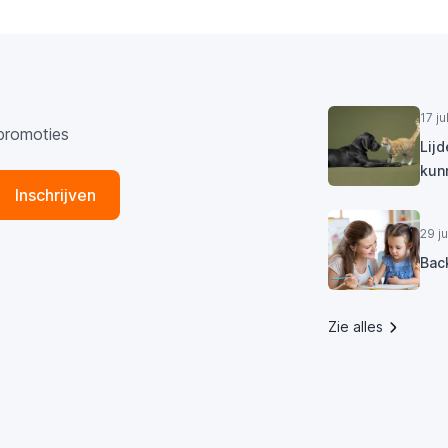
17 j
promoties
Lij
kun
Inschrijven
29 j
Bac
Zie alles