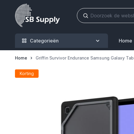
Ga naar de inhoud
Categorieën
Home
Home
Griffin Survivor Endurance Samsung Galaxy Tab A
Korting