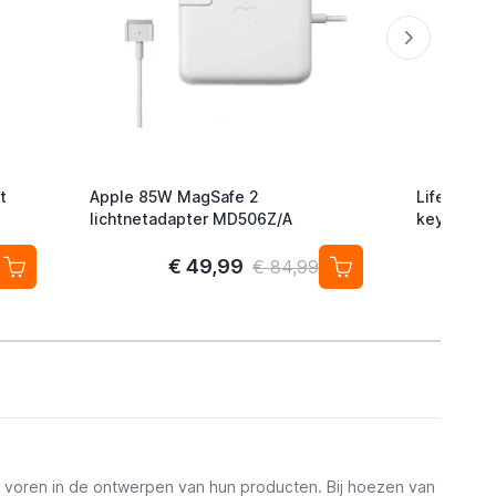
t
Apple 85W MagSafe 2
Lifemate L
lichtnetadapter MD506Z/A
keyfinder/
Android/G
2-pack
€ 49,99
€ 84,99
aar voren in de ontwerpen van hun producten. Bij hoezen van