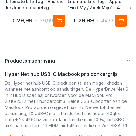
Lifemate Life Tag – Android
Lifemate Life Tag - Apple
Ra
keyfinder/locatietag –
"Find My / Zoek Mijn" - 4
Zw
Android/Google Find My
Pack - AirTag Alternatief
Device – 4-pack
€ 29,99
€ 29,99
€ 39,99
€ 44,99
Productomschrijving
Hyper Net hub USB-C Macbook pro donkergrijs
De Hyper net hub USB-C biedt een tal aan mogelijkheden
wanneer het aankomt op aansluitingen.
De HyperDrive Net 6
in 2 Hub is speciaal ontworpen voor de MacBook Pro
2016/2017 met Thunderbolt 3. Beide USB-C poorten van de
MacBook Pro worden omgezet naar 1x Netwerk/Ethernet
aansluiting, 1X USB-C met Thunderbolt snelheden 40gb/s
data + 2x 4K60hz video + laad functie max 100w, 1x USB-C (
met laad functie) , 1X HDMI met 4K resolutie en 2x USB-A 3.1.