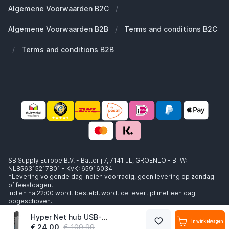
Reserve onderdelen
Algemene Voorwaarden B2C
/
Werken bij SB Supply
Welke MagSafe heb ik nodig?
Daarom SB Supply
Algemene Voorwaarden B2B
/
Terms and conditions B2C
Working at SB Supply
Groot en uniek assortiment
400.000+ klanten geleverd
/
Terms and conditions B2B
Niet goed, geld terug
Ook jouw zakelijke specialist!
SB Supply Europe B.V. - Batterij 7, 7141 JL, GROENLO - BTW:
NL856315217B01 - KvK: 65916034
*Levering volgende dag indien voorradig, geen levering op zondag
of feestdagen.
Indien na 22:00 wordt besteld, wordt de levertijd met een dag
opgeschoven.
Hyper Net hub USB-C Macbook pro donkergrijs
In winkelwagen
€ 24,00
€ 109,99