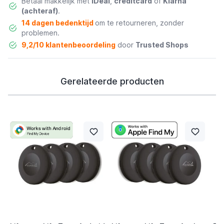
Betaal makkelijk met
iDeal
,
creditcard
of
Klarna
(achteraf)
.
14 dagen bedenktijd
om te retourneren, zonder
problemen.
9,2/10 klantenbeoordeling
door
Trusted Shops
Gerelateerde producten