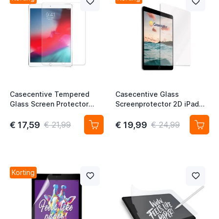
Casecentive Tempered
Casecentive Glass
Glass Screen Protector
Screenprotector 2D iPad
iPad 10.2 (2019/2020/2021)
10.2" 2019 / 2020 / 2021
t
€ 17,59
€ 19,99
€ 21,99
€ 24,99
t
t
Korting
t