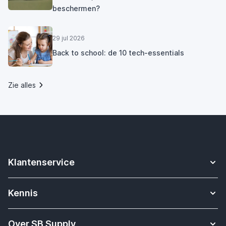
beschermen?
29 jul 2026
Back to school: de 10 tech-essentials
Zie alles
Klantenservice
Contact
Kennis
Betalen
Apple Watch bandjes kennisbank
Verzending & bezorging
Over SB Supply