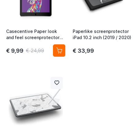
t
Casecentive Paper look
Paperlike screenprotector
and feel screenprotector
iPad 10.2 inch (2019 / 2020)
iPad 10.2 2019 / 2020
€ 9,99
€ 33,99
€ 24,99