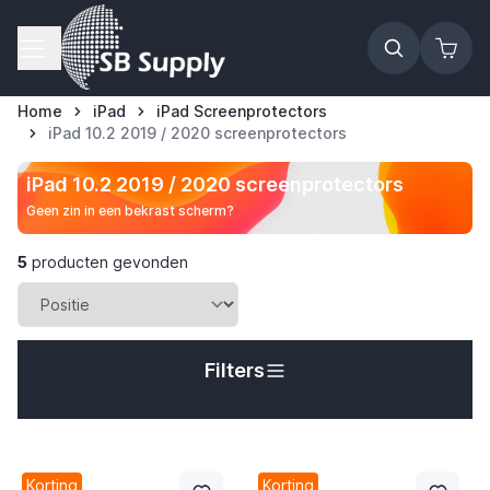
Ga naar de inhoud
Home
iPad
iPad Screenprotectors
iPad 10.2 2019 / 2020 screenprotectors
iPad 10.2 2019 / 2020 screenprotectors
Geen zin in een bekrast scherm?
5
producten gevonden
Filters
t
Korting
Korting