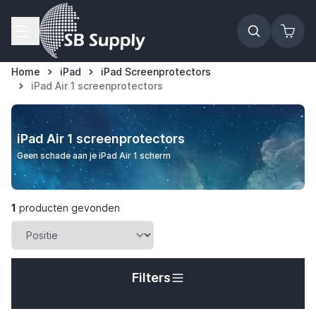
Ga naar de inhoud
Home
iPad
iPad Screenprotectors
iPad Air 1 screenprotectors
t
t
iPad Air 1 screenprotectors
Geen schade aan je iPad Air 1 scherm
t
t
1
producten gevonden
t
Filters
t