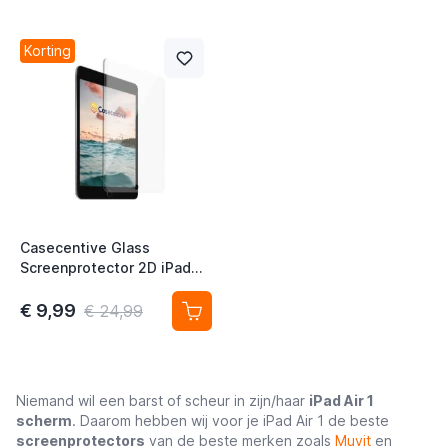
Korting
Casecentive Glass
Screenprotector 2D iPad
Air 2 / 9.7 (2017 / 2018) /
Pro 9.7
€ 9,99
€ 24,99
Niemand wil een barst of scheur in zijn/haar
iPad Air 1
scherm
. Daarom hebben wij voor je iPad Air 1 de beste
screenprotectors
van de beste merken zoals
Muvit
en