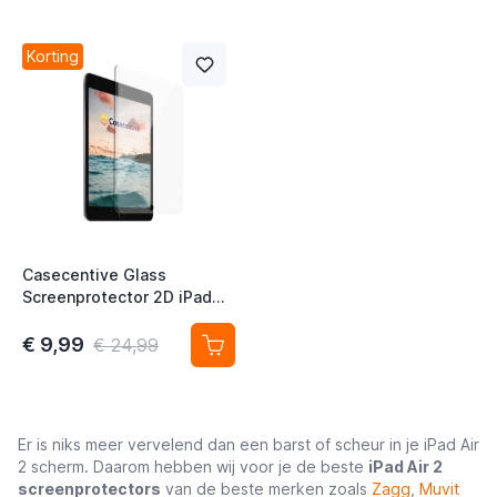
Korting
Casecentive Glass
Screenprotector 2D iPad
Air 2 / 9.7 (2017 / 2018) /
Pro 9.7
€ 9,99
€ 24,99
Er is niks meer vervelend dan een barst of scheur in je iPad Air
2 scherm. Daarom hebben wij voor je de beste
iPad Air 2
screenprotectors
van de beste merken zoals
Zagg
,
Muvit