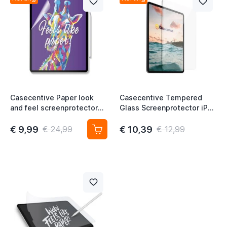
Casecentive Paper look
Casecentive Tempered
and feel screenprotector
Glass Screenprotector iPad
iPad Pro 11" 2018 / 2020 /
Air (2020) / iPad Pro 11 inch
t
2022 / iPad Air (2020)
(2018 / 2020 / 2021 / 2022)
€ 9,99
€ 10,39
€ 24,99
€ 12,99
t
t
t