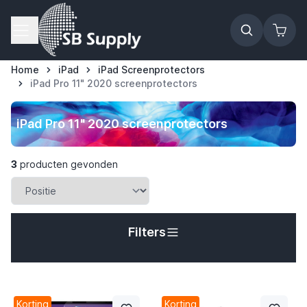
Ga naar de inhoud
Home
iPad
iPad Screenprotectors
iPad Pro 11" 2020 screenprotectors
iPad Pro 11" 2020 screenprotectors
3
producten gevonden
Filters
t
Korting
Korting