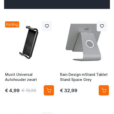
Korting
t
t
Muvit Universal
Rain Design mStand Tablet
Autohouder zwart
Stand Space Grey
t
t
€ 4,99
€ 32,99
€ 19,99
t
t