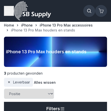
Ga naar de inhoud
Home
iPhone
iPhone 13 Pro Max accessoires
iPhone 13 Pro Max houders en stands
iPhone 13 Pro Max houders en stands
3
producten gevonden
Leverbaar
Alles wissen
t
Filters