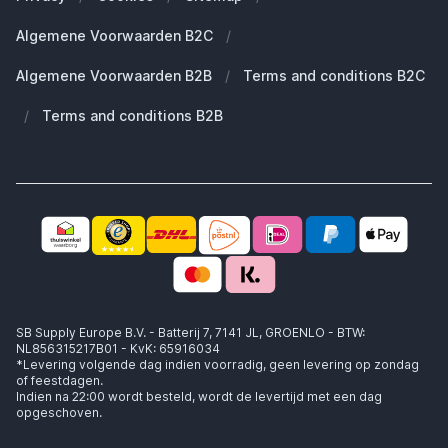
Duurzaamheid
Welke Apple AirPods heb ik?
Reserve onderdelen
Algemene Voorwaarden B2C
/
Werken bij SB Supply
Welke MagSafe heb ik nodig?
Daarom SB Supply
Algemene Voorwaarden B2B
/
Terms and conditions B2C
Working at SB Supply
Groot en uniek assortiment
400.000+ klanten geleverd
/
Terms and conditions B2B
Niet goed, geld terug
Ook jouw zakelijke specialist!
SB Supply Europe B.V. - Batterij 7, 7141 JL, GROENLO - BTW:
NL856315217B01 - KvK: 65916034
*Levering volgende dag indien voorradig, geen levering op zondag
of feestdagen.
Indien na 22:00 wordt besteld, wordt de levertijd met een dag
opgeschoven.