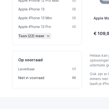
Apple iPhone 12 Pro Max
product
(2)
Apple iPhone 13
product
(2)
Apple iPhone 13 Mini
product
(2)
Apple Ma
Apple iPhone 13 Pro
product
(2)
€ 109,
Toon (22) meer
Helaas kan 
Op voorraad
oplossingen
uitermate g
Leverbaar
product
(7)
Ook zijn er
Niet in voorraad
product
(9)
immers niet 
laadt je iP