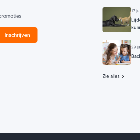
17 j
promoties
Lij
kun
Inschrijven
29 j
Bac
Zie alles