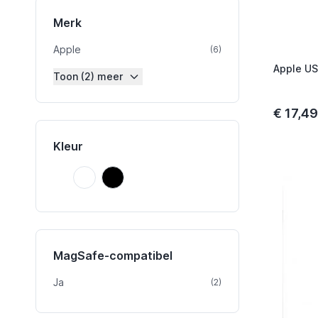
Merk
Apple
product
(6)
Apple US
Toon (2) meer
€ 17,49
Kleur
Wit
Zwart
Wit
Zwart
MagSafe-compatibel
Ja
product
(2)