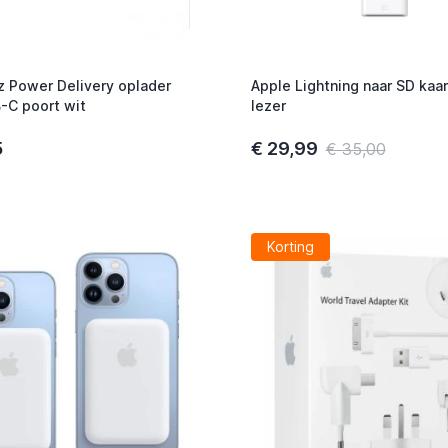
 Power Delivery oplader
Apple Lightning naar SD kaa
C poort wit
lezer
5
€ 29,99
€ 35,00
Korting