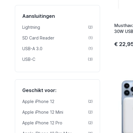
Aansluitingen
Musthavz
Lightning
product
(2)
30W USB-
SD Card Reader
product
(1)
€ 22,9
USB-A 3.0
product
(1)
USB-C
product
(3)
Geschikt voor:
Apple iPhone 12
product
(2)
Apple iPhone 12 Mini
product
(2)
Apple iPhone 12 Pro
product
(2)