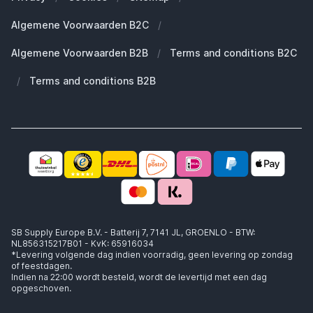
Duurzaamheid
Welke Apple AirPods heb ik?
Reserve onderdelen
Algemene Voorwaarden B2C
/
Werken bij SB Supply
Welke MagSafe heb ik nodig?
Daarom SB Supply
Algemene Voorwaarden B2B
/
Terms and conditions B2C
Working at SB Supply
Groot en uniek assortiment
400.000+ klanten geleverd
/
Terms and conditions B2B
Niet goed, geld terug
Ook jouw zakelijke specialist!
SB Supply Europe B.V. - Batterij 7, 7141 JL, GROENLO - BTW:
NL856315217B01 - KvK: 65916034
*Levering volgende dag indien voorradig, geen levering op zondag
of feestdagen.
Indien na 22:00 wordt besteld, wordt de levertijd met een dag
opgeschoven.