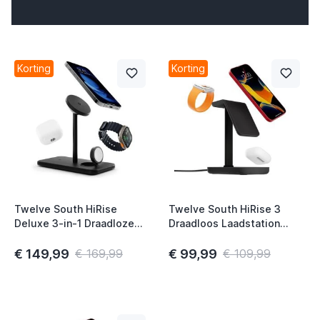
Korting
Korting
t
t
Twelve South HiRise
Twelve South HiRise 3
Deluxe 3-in-1 Draadloze
Draadloos Laadstation
Laadstation zwart
zwart
€ 149,99
€ 99,99
€ 169,99
€ 109,99
t
t