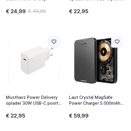
zwart
€ 24,99
€ 22,95
€ 49,99
Musthavz Power Delivery
Laut Crystal MagSafe
oplader 30W USB-C poort
Power Charger 5.000mAh
wit
zwart
€ 22,95
€ 59,99