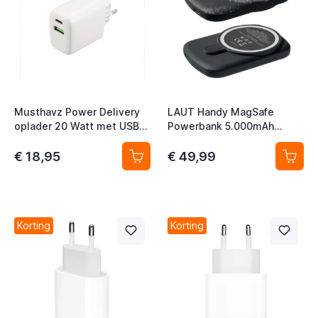
t
t
t
Musthavz Power Delivery
LAUT Handy MagSafe
t
oplader 20 Watt met USB-A
Powerbank 5.000mAh
t
en USB-C poort wit
zwart
€ 18,95
€ 49,99
t
t
Korting
Korting
t
t