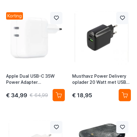
Korting
t
Apple Dual USB-C 35W
Musthavz Power Delivery
Power Adapter
oplader 20 Watt met USB-A
MNWP3ZM/A
en USB-C poort zwart
€ 34,99
€ 18,95
€ 64,99
t