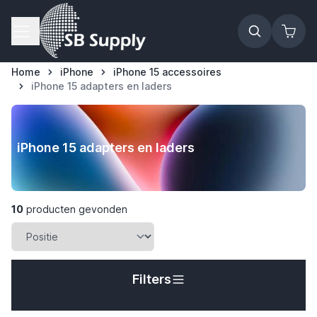
Ga naar de inhoud
Home
iPhone
iPhone 15 accessoires
iPhone 15 adapters en laders
iPhone 15 adapters en laders
10
producten gevonden
Filters
t