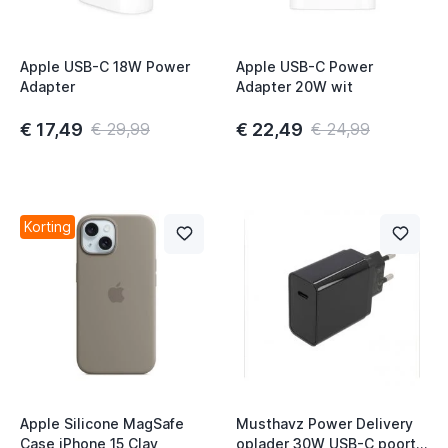
Apple USB-C 18W Power
Apple USB-C Power
Adapter
Adapter 20W wit
t
€ 17,49
€ 22,49
€ 29,99
€ 24,99
Korting
t
Apple Silicone MagSafe
Musthavz Power Delivery
Case iPhone 15 Clay
oplader 30W USB-C poort