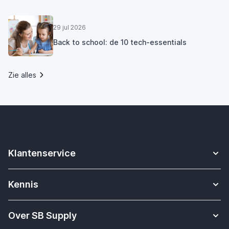
29 jul 2026
Back to school: de 10 tech-essentials
Zie alles
Klantenservice
Contact
Kennis
Betalen
Apple Watch bandjes kennisbank
Verzending & bezorging
Over SB Supply
Onderwijs oplossingen
Garantieservice