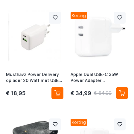
Korting
t
Musthavz Power Delivery
Apple Dual USB-C 35W
oplader 20 Watt met USB-A
Power Adapter
en USB-C poort wit
MNWP3ZM/A
€ 18,95
€ 34,99
€ 64,99
t
Korting