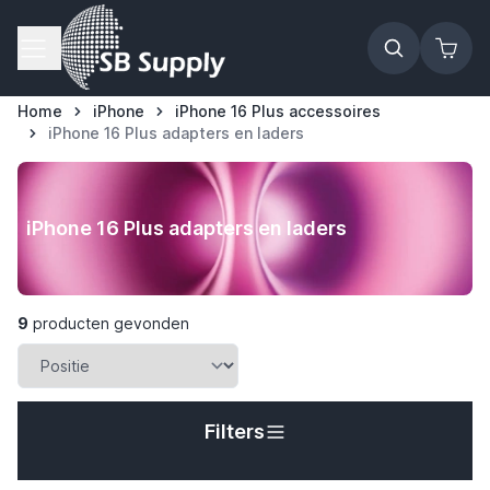
Ga naar de inhoud
Home
iPhone
iPhone 16 Plus accessoires
iPhone 16 Plus adapters en laders
iPhone 16 Plus adapters en laders
9
producten gevonden
Filters
t