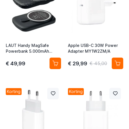
t
t
t
LAUT Handy MagSafe
Apple USB-C 30W Power
t
Powerbank 5.000mAh
Adapter MY1W2ZM/A
t
zwart
€ 49,99
€ 29,99
€ 45,00
t
t
Korting
Korting
t
t