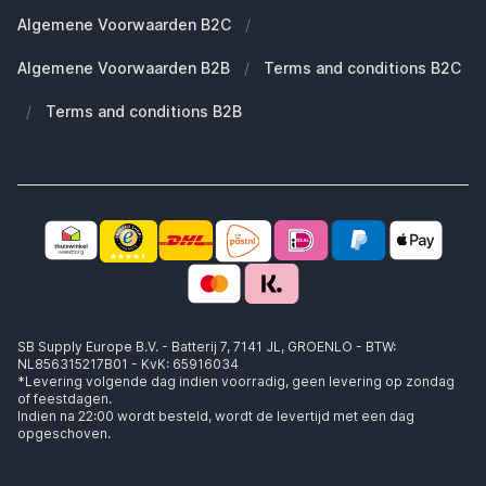
Duurzaamheid
Welke Apple AirPods heb ik?
Reserve onderdelen
Algemene Voorwaarden B2C
/
Werken bij SB Supply
Welke MagSafe heb ik nodig?
Daarom SB Supply
Algemene Voorwaarden B2B
/
Terms and conditions B2C
Working at SB Supply
Groot en uniek assortiment
400.000+ klanten geleverd
/
Terms and conditions B2B
Niet goed, geld terug
Ook jouw zakelijke specialist!
SB Supply Europe B.V. - Batterij 7, 7141 JL, GROENLO - BTW:
NL856315217B01 - KvK: 65916034
*Levering volgende dag indien voorradig, geen levering op zondag
of feestdagen.
Indien na 22:00 wordt besteld, wordt de levertijd met een dag
opgeschoven.