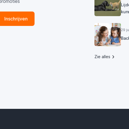
promoties
Lij
kun
Inschrijven
29 j
Bac
Zie alles