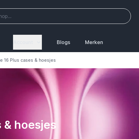
Account
Blogs
Merken
e 16 Plus cases & hoesjes
s & hoesjes